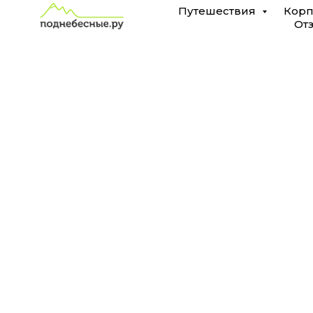
VIP
Путешествия
Корп
От
туры
в
Марокко