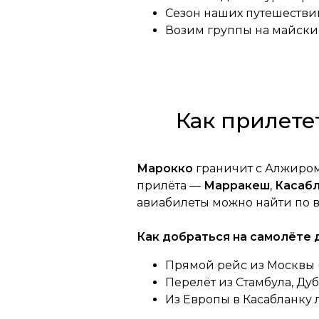
Сезон наших путешествий
Возим группы на майски
Как прилете
Марокко
граничит с Алжиром
прилёта —
Марракеш
,
Касаб
авиабилеты можно найти по 
Как добраться на самолёте
Прямой рейс из Москвы (4,
Перелёт из Стамбула, Дуб
Из Европы в Касабланку л