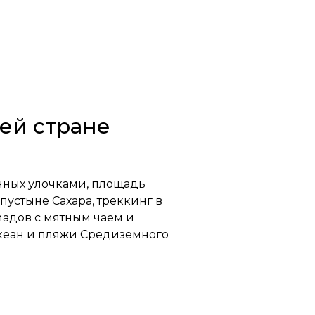
ей стране
нных улочками, площадь
устыне Сахара, треккинг в
иадов с мятным чаем и
 океан и пляжи Средиземного