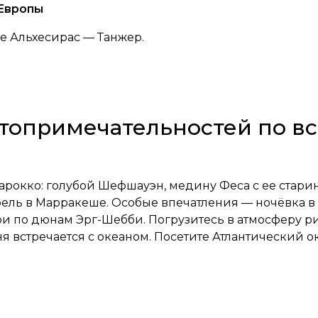
 Европы
е Альхесирас — Танжер.
стопримечательностей по вс
арокко: голубой Шефшауэн, медину Феса с ее стари
ль в Марракеше. Особые впечатления — ночёвка в п
ри по дюнам Эрг-Шебби. Погрузитесь в атмосферу р
ыня встречается с океаном. Посетите Атлантический