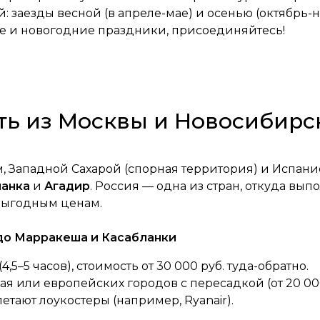
: заезды весной (в апреле-мае) и осенью (октябрь-
е и новогодние праздники, присоединяйтесь!
ть из Москвы и Новосибирс
, Западной Сахарой (спорная территория) и Испани
ланка
и
Агадир
. Россия — одна из стран, откуда вы
выгодным ценам.
 до Марракеша и Касабланки
5–5 часов), стоимость от 30 000 руб. туда-обратно.
ая или европейских городов с пересадкой (от 20 000
етают лоукостеры (например, Ryanair).