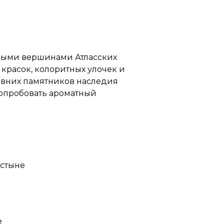
енными вершинами Атласских
 красок, колоритных улочек и
евних памятников наследия
попробовать ароматный
устыне
е