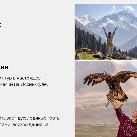
с
ции
т тур в настоящее
каяки на Иссык-Куле,
атывает дух: ледяные гроты
итами, восхождения на