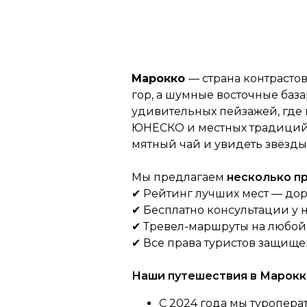
Марокко
— страна контрасто
гор, а шумные восточные база
удивительных пейзажей, где
ЮНЕСКО и местных традиций. 
мятный чай и увидеть звёзды 
Мы предлагаем
несколько 
✔ Рейтинг лучших мест — дор
✔ Бесплатно консультации у
✔ Тревел-маршруты на любой в
✔ Все права туристов защище
Наши путешествия в Марокк
С 2024 года мы туропера