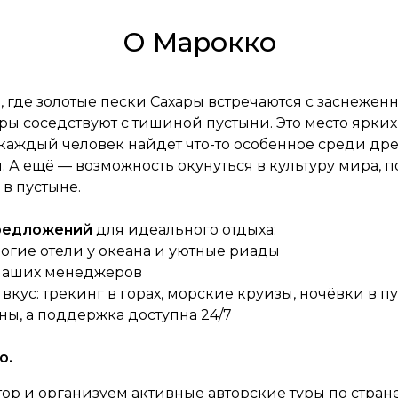
О Марокко
в, где золотые пески Сахары встречаются с заснеж
ры соседствуют с тишиной пустыни. Это место ярких
 каждый человек найдёт что-то особенное среди др
А ещё — возможность окунуться в культуру мира, 
в пустыне.
предложений
для идеального отдыха:
огие отели у океана и уютные риады
 наших менеджеров
кус: трекинг в горах, морские круизы, ночёвки в п
ны, а поддержка доступна 24/7
о.
тор и организуем активные авторские туры по стран