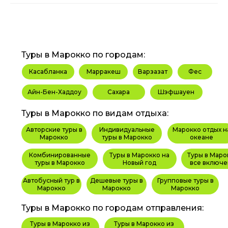
Туры в Марокко по городам:
Касабланка
Марракеш
Варзазат
Фес
Айн-Бен-Хаддоу
Сахара
Шэфшауен
Туры в Марокко по видам отдыха:
Авторские туры в
Индивидуальные
Марокко отдых н
Марокко
туры в Марокко
океане
Комбинированные
Туры в Марокко на
Туры в Маро
туры в Марокко
Новый год
все включе
Автобусный тур в
Дешевые туры в
Групповые туры в
Марокко
Марокко
Марокко
Туры в Марокко по городам отправления:
Туры в Марокко из
Туры в Марокко из