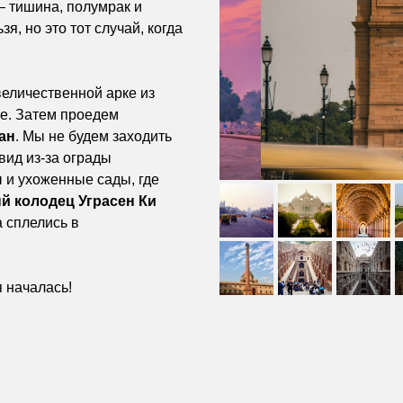
— тишина, полумрак и
, но это тот случай, когда
еличественной арке из
е. Затем проедем
ан
. Мы не будем заходить
 вид из-за ограды
 и ухоженные сады, где
й колодец Уграсен Ки
а сплелись в
я началась!