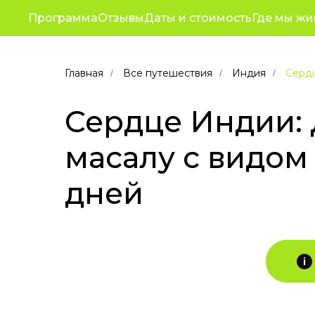
Популярные
Путешествия
Корп
Программа
Отзывы
Даты и стоимость
Где мы жи
От
туры
для
отдыха
Главная
Все путешествия
Индия
Сердц
/
/
/
в
Индии
Сердце Индии: 
в
2026
масалу с видом 
дней
i