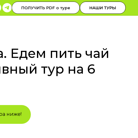
0-30-00
ОБРАТНЫЙ ЗВОНОК
ПОЛУЧИТЬ PDF о туре
НАШИ ТУРЫ
 до 19 НСК
. Едем пить чай
ивный тур на 6
ра ниже!