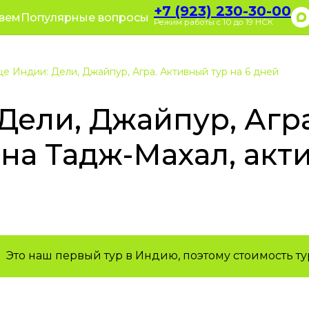
+7 (923) 23
+7 (923) 230-30-00
оративные туры
Полезное
вем
Популярные вопросы
зывы
О нас
Режим работы с 10 до 19 НСК
Режим работы с 10
е Индии: Дели, Джайпур, Агра. Активный тур на 6 дней
Дели, Джайпур, Агра
на Тадж-Махал, акт
Это наш первый тур в Индию, поэтому стоимость ту