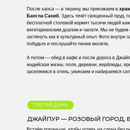
После хаоса — в тишину, мы приезжаем в
храм
Бангла Сахиб
. Здесь течёт священный пруд, п
бесплатной столовой кормят тысячи людей ка
вегетарианским дхалом и чапати. Мы не будем
заглянуть как в культурный опыт. Фото внутри
побудьте и послушайте пение молитв.
А потом — обед в кафе и после дорога в Джайп
индийская жизнь: поля, деревни, верблюды, яр
заселяемся в отель, ужинаем и набираемся си
ТРЕТИЙ ДЕНЬ
ДЖАЙПУР — РОЗОВЫЙ ГОРОД, 
Встаём пораньше, чтобы успеть на слона без о