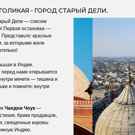
ГОЛИКАЯ - ГОРОД СТАРЫЙ ДЕЛИ.
тарый Дели — совсем
! Первая остановка —
. Представьте: красные
, за которыми жили
ательно!
ьшая в Индии.
 перед нами открывается
Внутри мечети — тишина и
шки и помните: внутри
ок
Чандни Чоук
—
стихия. Крики продавцов,
ия, священные коровы
шумную Индию.