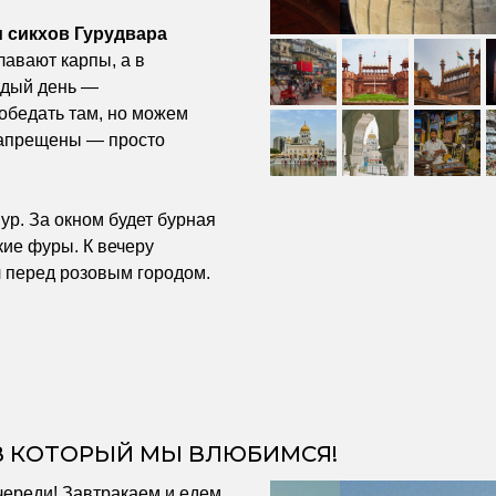
 сикхов Гурудвара
лавают карпы, а в
ждый день —
 обедать там, но можем
 запрещены — просто
ур. За окном будет бурная
кие фуры. К вечеру
л перед розовым городом.
В КОТОРЫЙ МЫ ВЛЮБИМСЯ!
череди! Завтракаем и едем