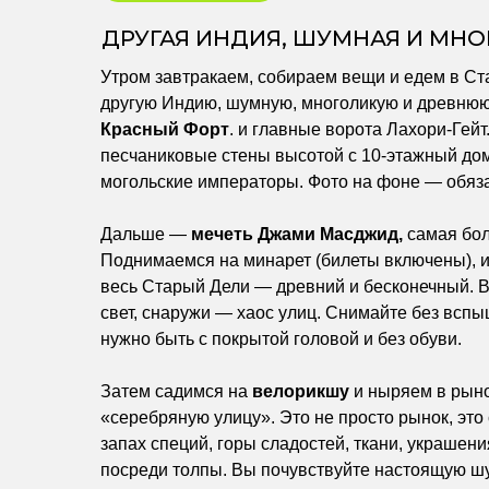
ДРУГАЯ ИНДИЯ, ШУМНАЯ И МНО
Утром завтракаем, собираем вещи и едем в С
другую Индию, шумную, многоликую и древнюю
Красный Форт
. и главные ворота Лахори-Гейт
песчаниковые стены высотой с 10-этажный дом
могольские императоры. Фото на фоне — обяз
Дальше —
мечеть Джами Масджид,
самая бол
Поднимаемся на минарет (билеты включены), и
весь Старый Дели — древний и бесконечный. 
свет, снаружи — хаос улиц. Снимайте без вспы
нужно быть с покрытой головой и без обуви.
Затем садимся на
велорикшу
и ныряем в рын
«серебряную улицу». Это не просто рынок, это 
запах специй, горы сладостей, ткани, украшен
посреди толпы. Вы почувствуйте настоящую 