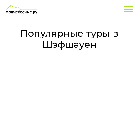
Туры
в
Шэфшауен
Популярные туры в
(Марокко)
Шэфшауен