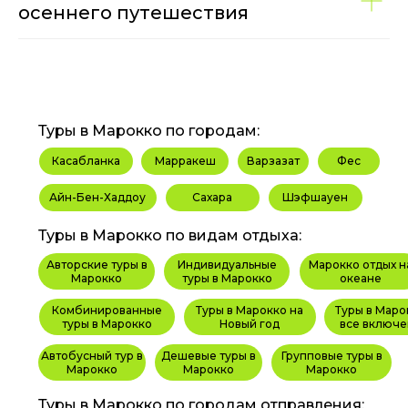
осеннего путешествия
Туры в Марокко по городам:
Касабланка
Марракеш
Варзазат
Фес
Айн-Бен-Хаддоу
Сахара
Шэфшауен
Туры в Марокко по видам отдыха:
Авторские туры в
Индивидуальные
Марокко отдых н
Марокко
туры в Марокко
океане
Комбинированные
Туры в Марокко на
Туры в Маро
туры в Марокко
Новый год
все включе
Автобусный тур в
Дешевые туры в
Групповые туры в
Марокко
Марокко
Марокко
Туры в Марокко по городам отправления: