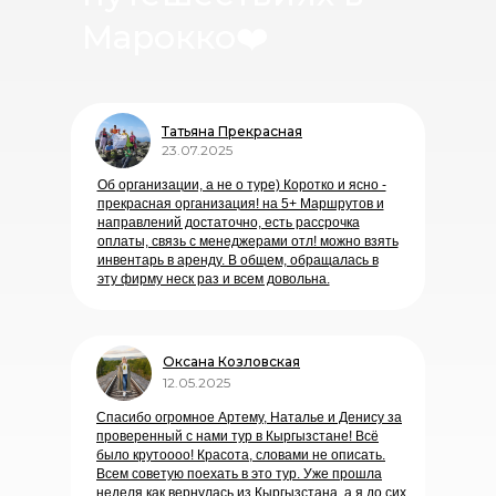
Марокко
❤️
Татьяна Прекрасная
23.07.2025
Об организации, а не о туре) Коротко и ясно -
прекрасная организация! на 5+ Маршрутов и
направлений достаточно, есть рассрочка
оплаты, связь с менеджерами отл! можно взять
инвентарь в аренду. В общем, обращалась в
эту фирму неск раз и всем довольна.
Оксана Козловская
12.05.2025
Спасибо огромное Артему, Наталье и Денису за
проверенный с нами тур в Кыргызстане! Всё
было крутоооо! Красота, словами не описать.
Всем советую поехать в это тур. Уже прошла
неделя как вернулась из Кыргызстана, а я до сих