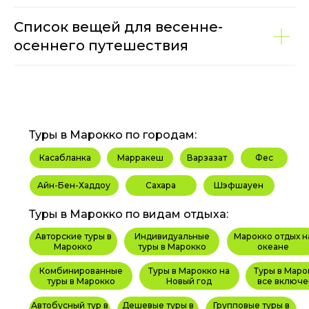
Список вещей для весенне-
осеннего путешествия
Туры в Марокко по городам:
Касабланка
Марракеш
Варзазат
Фес
Айн-Бен-Хаддоу
Сахара
Шэфшауен
Туры в Марокко по видам отдыха:
Авторские туры в
Индивидуальные
Марокко отдых н
Марокко
туры в Марокко
океане
Комбинированные
Туры в Марокко на
Туры в Маро
туры в Марокко
Новый год
все включе
Автобусный тур в
Дешевые туры в
Групповые туры в