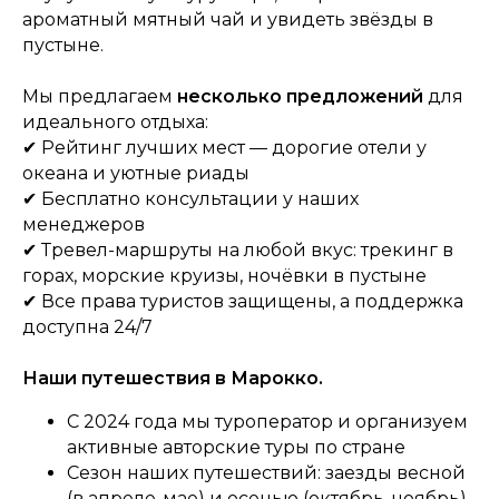
ароматный мятный чай и увидеть звёзды в
пустыне.
Мы предлагаем
несколько предложений
для
идеального отдыха:
✔ Рейтинг лучших мест — дорогие отели у
океана и уютные риады
✔ Бесплатно консультации у наших
менеджеров
✔ Тревел-маршруты на любой вкус: трекинг в
горах, морские круизы, ночёвки в пустыне
✔ Все права туристов защищены, а поддержка
доступна 24/7
Наши путешествия в Марокко.
С 2024 года мы туроператор и организуем
активные авторские туры по стране
Сезон наших путешествий: заезды весной
(в апреле-мае) и осенью (октябрь-ноябрь)