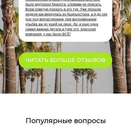
было крутоооо! Красота, словами не описать.
Всем советую поехать в это тур. Уже прошла
неделя как вернулась из Кыргызстана, а я до сих
пор под впечатлением, при воспоминании
улыбка аж до ушей на лице. Да, и еще одна
самая важная деталь в туре это, классная
компания, у нас было ВСЁ!
ЧИТАТЬ БОЛЬШЕ ОТЗЫВОВ
Популярные вопросы