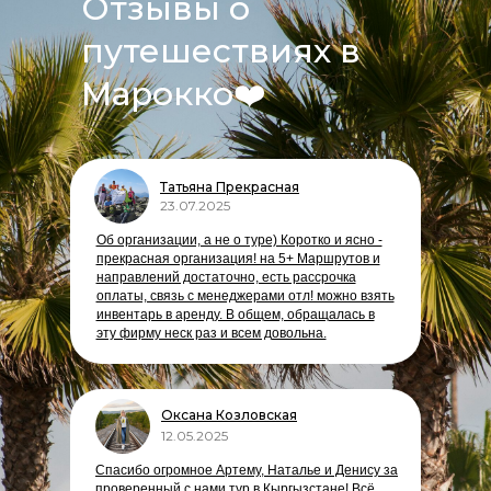
Отзывы о
путешествиях в
Марокко
❤️
Татьяна Прекрасная
23.07.2025
Об организации, а не о туре) Коротко и ясно -
прекрасная организация! на 5+ Маршрутов и
направлений достаточно, есть рассрочка
оплаты, связь с менеджерами отл! можно взять
инвентарь в аренду. В общем, обращалась в
эту фирму неск раз и всем довольна.
Оксана Козловская
12.05.2025
Спасибо огромное Артему, Наталье и Денису за
проверенный с нами тур в Кыргызстане! Всё