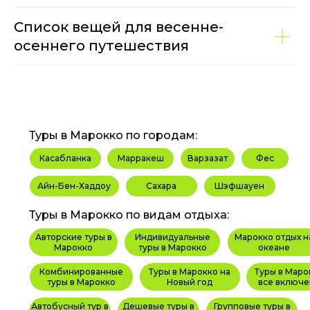
Список вещей для весенне-
осеннего путешествия
Туры в Марокко по городам:
Касабланка
Марракеш
Варзазат
Фес
Айн-Бен-Хаддоу
Сахара
Шэфшауен
Туры в Марокко по видам отдыха:
Авторские туры в
Индивидуальные
Марокко отдых н
Марокко
туры в Марокко
океане
Комбинированные
Туры в Марокко на
Туры в Маро
туры в Марокко
Новый год
все включе
Автобусный тур в
Дешевые туры в
Групповые туры в