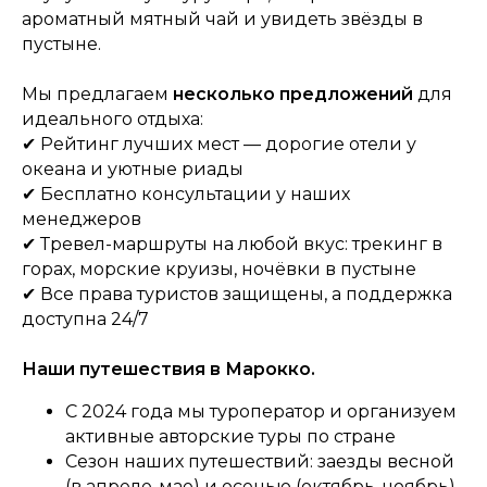
ароматный мятный чай и увидеть звёзды в
пустыне.
Мы предлагаем
несколько предложений
для
идеального отдыха:
✔ Рейтинг лучших мест — дорогие отели у
океана и уютные риады
✔ Бесплатно консультации у наших
менеджеров
✔ Тревел-маршруты на любой вкус: трекинг в
горах, морские круизы, ночёвки в пустыне
✔ Все права туристов защищены, а поддержка
доступна 24/7
Наши путешествия в Марокко.
С 2024 года мы туроператор и организуем
активные авторские туры по стране
Сезон наших путешествий: заезды весной
(в апреле-мае) и осенью (октябрь-ноябрь)