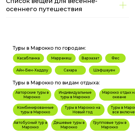
Список вещей для весенне-
осеннего путешествия
Туры в Марокко по городам:
Касабланка
Марракеш
Варзазат
Фес
Айн-Бен-Хаддоу
Сахара
Шэфшауен
Туры в Марокко по видам отдыха:
Авторские туры в
Индивидуальные
Марокко отдых н
Марокко
туры в Марокко
океане
Комбинированные
Туры в Марокко на
Туры в Маро
туры в Марокко
Новый год
все включе
Автобусный тур в
Дешевые туры в
Групповые туры в
Марокко
Марокко
Марокко