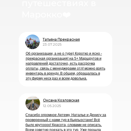
путешествиях в
Марокко
❤️
Татьяна Прекрасная
23.07.2025
Об организации, а не о туре) Коротко и ясно -
прекрасная организация! на 5+ Маршрутов и
направлений достаточно, есть рассрочка
оплаты, связь с менеджерами отл! можно взять
инвентарь в аренду. В общем, обращалась в
эту фирму неск раз и всем довольна.
Оксана Козловская
12.05.2025
Спасибо огромное Артему, Наталье и Денису за
проверенный с нами тур в Кыргызстане! Всё
было крутоооо! Красота, словами не описать.
Всем советую поехать в это тур. Уже прошла