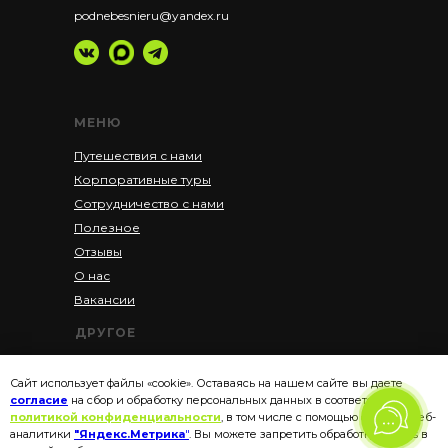
podnebesnieru@yandex.ru
МЕНЮ
Путешествия с нами
Корпоративные туры
Сотрудничество с нами
Полезное
Отзывы
О нас
Вакансии
ДРУГОЕ
Акции
Сайт использует файлы «cookie». Оставаясь на нашем сайте вы даете
Рассрочка
согласие
на сбор и обработку персональных данных в соответствии с
Политика конфиденциальности
политикой конфиденциальности
, в том числе с помощью сервиса веб-
аналитики
"Яндекс.Метрика
"
. Вы можете запретить обработку cookies в
Пользовательское соглашение