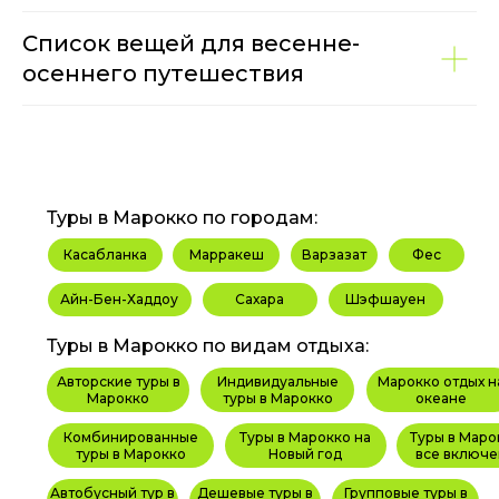
Список вещей для весенне-
осеннего путешествия
Туры в Марокко по городам:
Касабланка
Марракеш
Варзазат
Фес
Айн-Бен-Хаддоу
Сахара
Шэфшауен
Туры в Марокко по видам отдыха:
Авторские туры в
Индивидуальные
Марокко отдых н
Марокко
туры в Марокко
океане
Комбинированные
Туры в Марокко на
Туры в Маро
туры в Марокко
Новый год
все включе
Автобусный тур в
Дешевые туры в
Групповые туры в