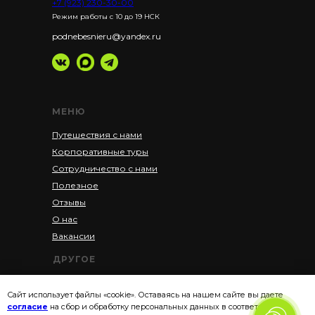
+7 (923) 230-30-00
Режим работы с 10 до 19 НСК
podnebesnieru@yandex.ru
МЕНЮ
Путешествия с нами
Корпоративные туры
Сотрудничество с нами
Полезное
Отзывы
О нас
Вакансии
ДРУГОЕ
Акции
Сайт использует файлы «cookie». Оставаясь на нашем сайте вы даете
Рассрочка
согласие
на сбор и обработку персональных данных в соответствии с
Политика конфиденциальности