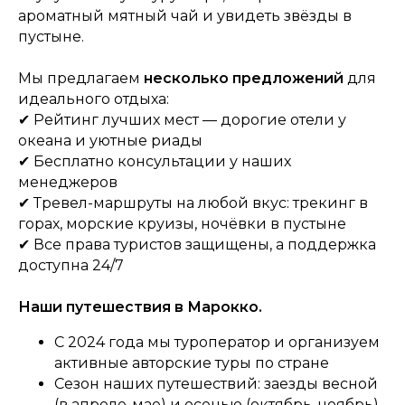
ароматный мятный чай и увидеть звёзды в
пустыне.
Мы предлагаем
несколько предложений
для
идеального отдыха:
✔ Рейтинг лучших мест — дорогие отели у
океана и уютные риады
✔ Бесплатно консультации у наших
менеджеров
✔ Тревел-маршруты на любой вкус: трекинг в
горах, морские круизы, ночёвки в пустыне
✔ Все права туристов защищены, а поддержка
доступна 24/7
Наши путешествия в Марокко.
С 2024 года мы туроператор и организуем
активные авторские туры по стране
Сезон наших путешествий: заезды весной
(в апреле-мае) и осенью (октябрь-ноябрь)