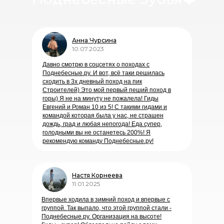
Анна Чурсина
10.07.2023
Давно смотрю в соцсетях о походах с
Поднебесные.ру. И вот, всё таки решилась
сходить в 3х дневный поход на пик
Строителей) Это мой первый пеший поход в
горы) Я не на минуту не пожалела! Гиды
Евгений и Роман 10 из 5! С такими гидами и
командой которая была у нас, не страшен
дождь, град и любая непогода! Еда супер,
голодными вы не останетесь 200%! Я
рекомендую команду Поднебесные.ру!
Настя Корнеева
11.01.2025
Впервые ходила в зимний поход и впервые с
группой. Так выпало, что этой группой стали -
Поднебесные.ру. Организация на высоте!