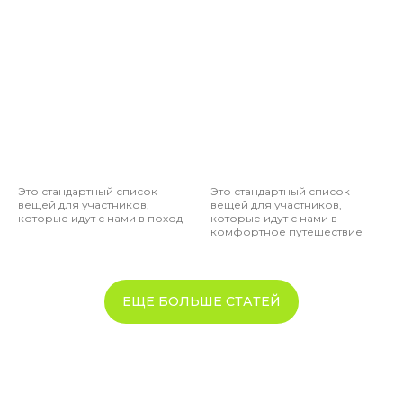
Я была в походе с 14-18.08
С гидом Евгением, нам с ним повезло он
очень профессиональный и его помощник
Александр всегда помогал в трудной
ситуации. Еда была вкусная, всегда
разнообразная, я посоветую своим друзьям.
Это стандартный список
Это стандартный список
вещей для участников,
вещей для участников,
которые идут с нами в поход
которые идут с нами в
комфортное путешествие
ЕЩЕ БОЛЬШЕ СТАТЕЙ