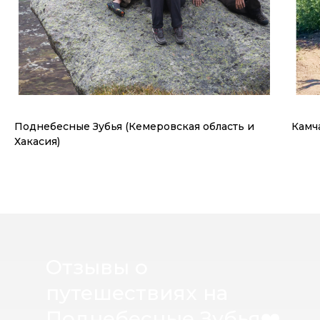
Поднебесные Зубья (Кемеровская область и
Камч
Хакасия)
Отзывы о
путешествиях на
Поднебесные Зубья
❤️