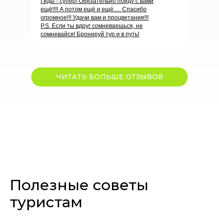
Гиды - супер! Обязательно пойду с вами
ещё!!!! А потом ещё и ещё..... Спасибо
огромное!!! Удачи вам и процветания!!!
P.S. Если ты вдруг сомневаешься, не
сомневайся! Бронируй тур и в путь!
ЧИТАТЬ БОЛЬШЕ ОТЗЫВОВ
Полезные советы
Кристина Попова
туристам
18.08.2024