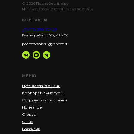
© 2026 Поднебесные.ру
ИНН: 4253053410 ОГРН: 1224200015962
КОНТАКТЫ
+7 (923) 230-30-00
Режим работы с 10 до 19 НСК
podnebesnieru@yandex.ru
МЕНЮ
Путешествия с нами
Корпоративные туры
Сотрудничество с нами
Полезное
Отзывы
О нас
Вакансии