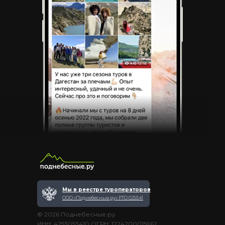
Мы в реестре туроператоров
ООО «Поднебесные.ру» РТО 025541
© 2026 Поднебесные.ру
ИНН: 4253053410 ОГРН: 1224200015962