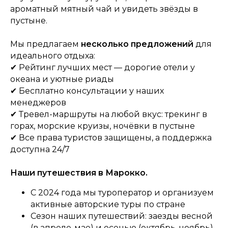
ароматный мятный чай и увидеть звёзды в
пустыне.
Мы предлагаем
несколько предложений
для
идеального отдыха:
✔ Рейтинг лучших мест — дорогие отели у
океана и уютные риады
✔ Бесплатно консультации у наших
менеджеров
✔ Тревел-маршруты на любой вкус: трекинг в
горах, морские круизы, ночёвки в пустыне
✔ Все права туристов защищены, а поддержка
доступна 24/7
Наши путешествия в Марокко.
С 2024 года мы туроператор и организуем
активные авторские туры по стране
Сезон наших путешествий: заезды весной
(в апреле-мае) и осенью (октябрь-ноябрь)