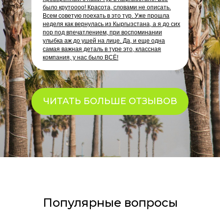
было крутоооо! Красота, словами не описать.
Всем советую поехать в это тур. Уже прошла
неделя как вернулась из Кыргызстана, а я до сих
пор под впечатлением, при воспоминании
улыбка аж до ушей на лице. Да, и еще одна
самая важная деталь в туре это, классная
компания, у нас было ВСЁ!
ЧИТАТЬ БОЛЬШЕ ОТЗЫВОВ
Популярные вопросы