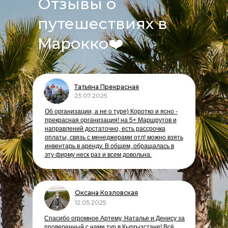
Отзывы о
путешествиях в
Марокко
❤️
Татьяна Прекрасная
23.07.2025
Об организации, а не о туре) Коротко и ясно -
прекрасная организация! на 5+ Маршрутов и
направлений достаточно, есть рассрочка
оплаты, связь с менеджерами отл! можно взять
инвентарь в аренду. В общем, обращалась в
эту фирму неск раз и всем довольна.
Оксана Козловская
12.05.2025
Спасибо огромное Артему, Наталье и Денису за
проверенный с нами тур в Кыргызстане! Всё