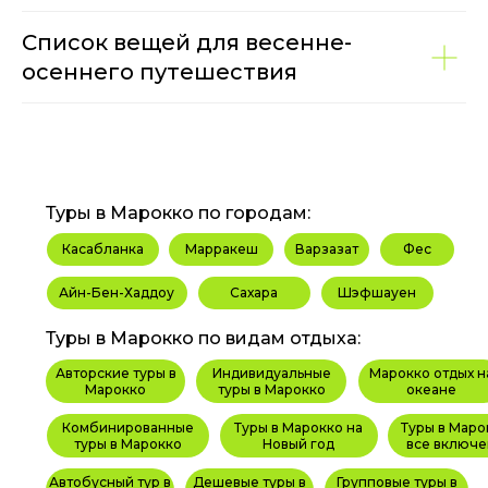
Список вещей для весенне-
осеннего путешествия
Туры в Марокко по городам:
Касабланка
Марракеш
Варзазат
Фес
Айн-Бен-Хаддоу
Сахара
Шэфшауен
Туры в Марокко по видам отдыха:
Авторские туры в
Индивидуальные
Марокко отдых н
Марокко
туры в Марокко
океане
Комбинированные
Туры в Марокко на
Туры в Маро
туры в Марокко
Новый год
все включе
Автобусный тур в
Дешевые туры в
Групповые туры в