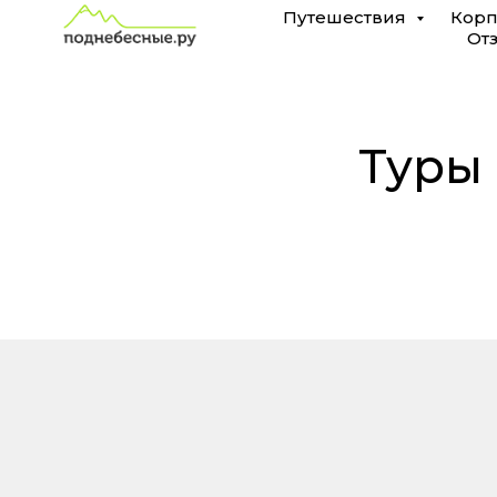
Туры
Путешествия
Корп
От
в
Марокко
из
Туры 
Краснодара