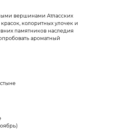
енными вершинами Атласских
 красок, колоритных улочек и
евних памятников наследия
попробовать ароматный
устыне
е
ноябрь)