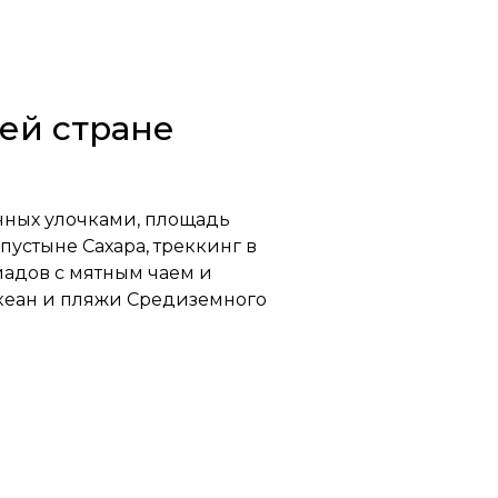
ей стране
нных улочками, площадь
устыне Сахара, треккинг в
иадов с мятным чаем и
 океан и пляжи Средиземного