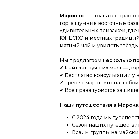
Марокко
— страна контрасто
гор, а шумные восточные база
удивительных пейзажей, где
ЮНЕСКО и местных традиций. 
мятный чай и увидеть звёзды 
Мы предлагаем
несколько 
✔ Рейтинг лучших мест — дор
✔ Бесплатно консультации у
✔ Тревел-маршруты на любой в
✔ Все права туристов защище
Наши путешествия в Марокк
С 2024 года мы туропера
Сезон наших путешествий
Возим группы на майски