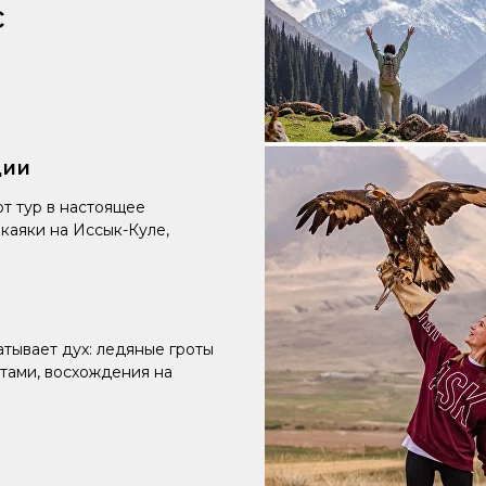
с
ции
т тур в настоящее
каяки на Иссык-Куле,
атывает дух: ледяные гроты
итами, восхождения на