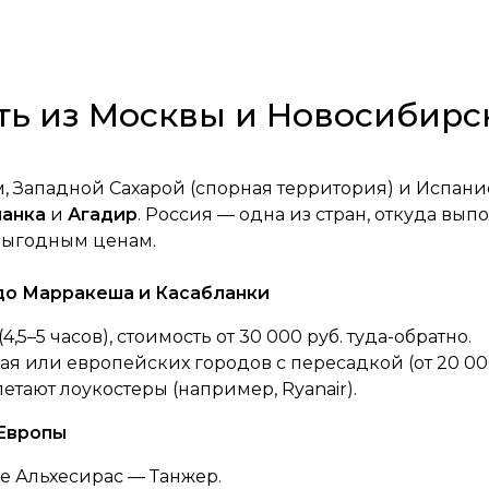
ть из Москвы и Новосибирс
, Западной Сахарой (спорная территория) и Испани
ланка
и
Агадир
. Россия — одна из стран, откуда вы
выгодным ценам.
 до Марракеша и Касабланки
5–5 часов), стоимость от 30 000 руб. туда-обратно.
ая или европейских городов с пересадкой (от 20 000
етают лоукостеры (например, Ryanair).
 Европы
е Альхесирас — Танжер.