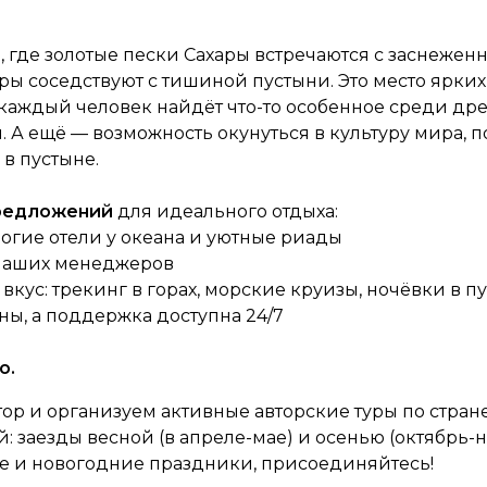
в, где золотые пески Сахары встречаются с заснеж
ры соседствуют с тишиной пустыни. Это место ярких
 каждый человек найдёт что-то особенное среди др
А ещё — возможность окунуться в культуру мира, 
в пустыне.
предложений
для идеального отдыха:
огие отели у океана и уютные риады
 наших менеджеров
кус: трекинг в горах, морские круизы, ночёвки в п
ны, а поддержка доступна 24/7
о.
тор и организуем активные авторские туры по стран
: заезды весной (в апреле-мае) и осенью (октябрь-
е и новогодние праздники, присоединяйтесь!