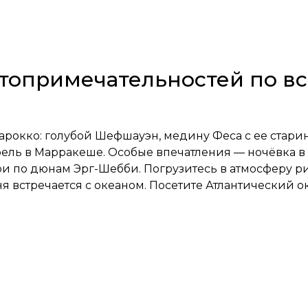
стопримечательностей по вс
арокко: голубой Шефшауэн, медину Феса с ее стари
ль в Марракеше. Особые впечатления — ночёвка в п
ри по дюнам Эрг-Шебби. Погрузитесь в атмосферу р
ыня встречается с океаном. Посетите Атлантический