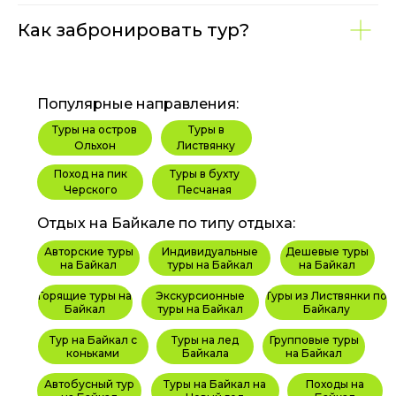
Как забронировать тур?
Популярные направления:
Туры на остров
Туры в
Ольхон
Листвянку
Поход на пик
Туры в бухту
Черского
Песчаная
Отдых на Байкале по типу отдыха:
Авторские туры
Индивидуальные
Дешевые туры
на Байкал
туры на Байкал
на Байкал
Горящие туры на
Экскурсионные
Туры из Листвянки по
Байкал
туры на Байкал
Байкалу
Тур на Байкал с
Туры на лед
Групповые туры
коньками
Байкала
на Байкал
Автобусный тур
Туры на Байкал на
Походы на