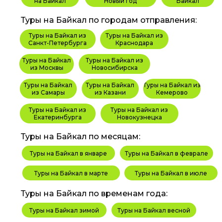
на Байкал
Новый год
Байкал
Туры на Байкал по городам отправления:
Туры на Байкал из
Туры на Байкал из
Санкт-Петербурга
Краснодара
Туры на Байкал
Туры на Байкал из
из Москвы
Новосибирска
Туры на Байкал
Туры на Байкал
Туры на Байкал из
из Самары
из Казани
Кемерово
Туры на Байкал из
Туры на Байкал из
Екатеринбурга
Новокузнецка
Туры на Байкал по месяцам:
Туры на Байкал в январе
Туры на Байкал в феврале
Туры на Байкал в марте
Туры на Байкал в июле
Туры на Байкал по временам года:
Туры на Байкал зимой
Туры на Байкал весной