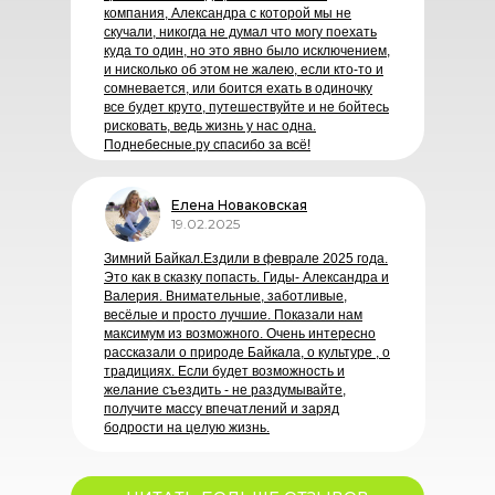
компания, Александра с которой мы не
скучали, никогда не думал что могу поехать
куда то один, но это явно было исключением,
и нисколько об этом не жалею, если кто-то и
сомневается, или боится ехать в одиночку
все будет круто, путешествуйте и не бойтесь
рисковать, ведь жизнь у нас одна.
Поднебесные.ру спасибо за всё!
Елена Новаковская
19.02.2025
Зимний Байкал.Ездили в феврале 2025 года.
Это как в сказку попасть. Гиды- Александра и
Валерия. Внимательные, заботливые,
весёлые и просто лучшие. Показали нам
максимум из возможного. Очень интересно
рассказали о природе Байкала, о культуре , о
традициях. Если будет возможность и
желание съездить - не раздумывайте,
получите массу впечатлений и заряд
бодрости на целую жизнь.