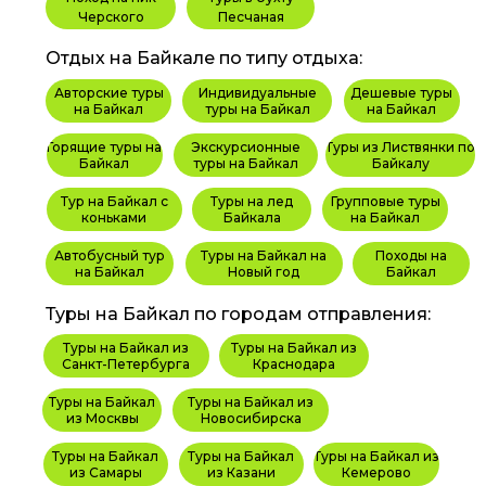
Черского
Песчаная
Отдых на Байкале по типу отдыха:
Авторские туры
Индивидуальные
Дешевые туры
на Байкал
туры на Байкал
на Байкал
Горящие туры на
Экскурсионные
Туры из Листвянки по
Байкал
туры на Байкал
Байкалу
Тур на Байкал с
Туры на лед
Групповые туры
коньками
Байкала
на Байкал
Автобусный тур
Туры на Байкал на
Походы на
на Байкал
Новый год
Байкал
Туры на Байкал по городам отправления:
Туры на Байкал из
Туры на Байкал из
Санкт-Петербурга
Краснодара
Туры на Байкал
Туры на Байкал из
из Москвы
Новосибирска
Туры на Байкал
Туры на Байкал
Туры на Байкал из
из Самары
из Казани
Кемерово