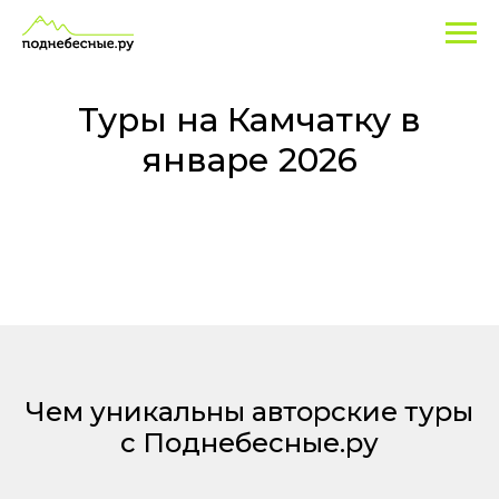
Туры
Экскурсионные
программы
на
по
Камчатке
Камчатку
и
Туры на Камчатку в
туры
в
январе 2026
-
январе
лучшие
цены
2026
в
январе!
Чем уникальны авторские туры
с Поднебесные.ру