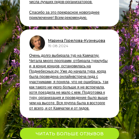
числа лучших гидов-организаторов.
Спасибо за это прекрасное новогоднее
приключение! Всем рекомендую.
Марина Горелова-Кузнецова
19.08.2024
Очень долго выбирала тур на Камчатку.
Читала много программ, отбирала турклубы
и, в конце концов, остановилась на
Поднебесных.ру. Уже до начала тура, когда
была проведена онлайнвстреча гида с
участниками, я поняла, что не ошиблась, так
как такого ни укого больше я не встречала,
хотя поездила не мало с кем. Подготовка к
туру, организация и проведение было выше
чем на высоте. Вся группа была в восторге
от всего, и от Камчатки и от гидов.
ЧИТАТЬ БОЛЬШЕ ОТЗЫВОВ