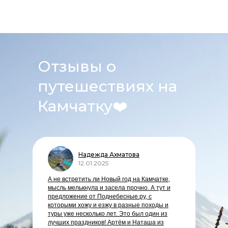
Отзывы о
путешествиях на
Камчатку
❤️
Надежда Ахматова
12.01.2025
А не встретить ли Новый год на Камчатке,
мысль мелькнула и засела прочно. А тут и
предложение от Поднебесные.ру, с
которыми хожу и езжу в разные походы и
туры уже несколько лет. Это был один из
лучших праздников! Артём и Наташа из