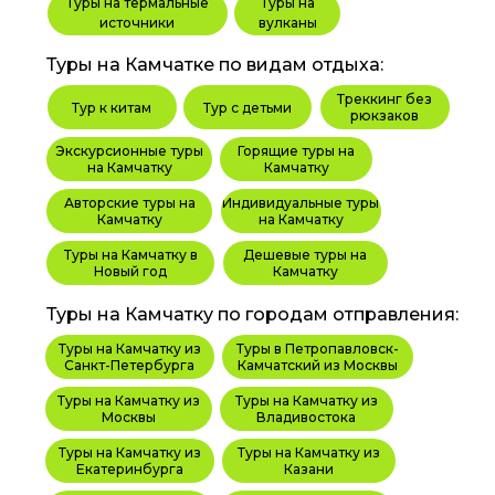
Туры на термальные
Туры на
источники
вулканы
Туры на Камчатке по видам отдыха:
Треккинг без
Тур к китам
Тур с детьми
рюкзаков
Экскурсионные туры
Горящие туры на
на Камчатку
Камчатку
Авторские туры на
Индивидуальные туры
Камчатку
на Камчатку
Туры на Камчатку в
Дешевые туры на
Новый год
Камчатку
Туры на Камчатку по городам отправления:
Туры на Камчатку из
Туры в Петропавловск-
Санкт-Петербурга
Камчатский из Москвы
Туры на Камчатку из
Туры на Камчатку из
Москвы
Владивостока
Туры на Камчатку из
Туры на Камчатку из
Екатеринбурга
Казани