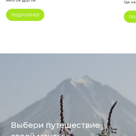
многое другое
Где н
ПОДРОБНЕЕ
ПО
Выбери путешествие