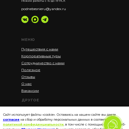
Режим работы с 10 до 19 НСК
podnebesnieru@yandex.ru
МЕНЮ
Путешествия с нами
Корпоративные туры
Сотрудничество с нами
Полезное
Отзывы
О нас
Вакансии
ДРУГОЕ
Акции
Сайт использует файлы «cookie». Оставаясь на нашем сайте вы даете
Рассрочка
согласие
на сбор и обработку персональных данных в соответствии с
Политика конфиденциальности
политикой конфиденциальности
, в том числе с помощью сервиса веб-