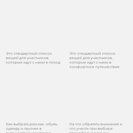
Это стандартный список
Это стандартный список
вещей для участников,
вещей для участников,
которые идут с нами в поход
которые идут с нами в
комфортное путешествие
Как выбрать рюкзак, обувь,
На что обратить внимание и
одежду и прочее в
что учесть при выборе
путешествие или поход
термобелья в поход