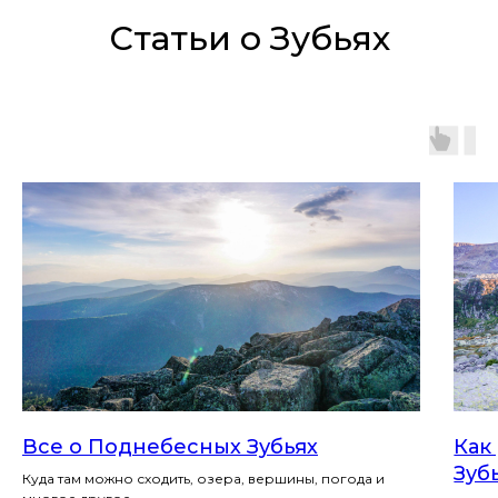
Статьи о Зубьях
Все о Поднебесных Зубьях
Как
Зуб
Куда там можно сходить, озера, вершины, погода и