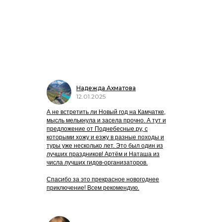
Отзывы о
путешествиях на
Камчатку
❤️
Надежда Ахматова
12.01.2025
А не встретить ли Новый год на Камчатке,
мысль мелькнула и засела прочно. А тут и
предложение от Поднебесные.ру, с
которыми хожу и езжу в разные походы и
туры уже несколько лет. Это был один из
лучших праздников! Артём и Наташа из
числа лучших гидов-организаторов.
Спасибо за это прекрасное новогоднее
приключение! Всем рекомендую.