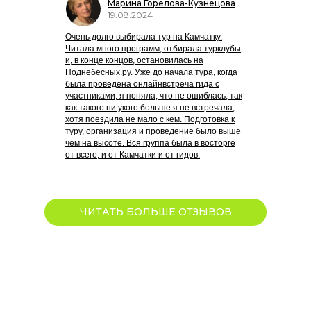
Марина Горелова-Кузнецова
19.08.2024
Очень долго выбирала тур на Камчатку.
Читала много программ, отбирала турклубы
и, в конце концов, остановилась на
Поднебесных.ру. Уже до начала тура, когда
была проведена онлайнвстреча гида с
участниками, я поняла, что не ошиблась, так
как такого ни укого больше я не встречала,
хотя поездила не мало с кем. Подготовка к
туру, организация и проведение было выше
чем на высоте. Вся группа была в восторге
от всего, и от Камчатки и от гидов.
ЧИТАТЬ БОЛЬШЕ ОТЗЫВОВ