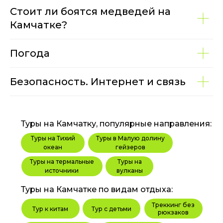
Стоит ли боятся медведей на
Камчатке?
Погода
Безопасность. Интернет и связь
Туры на Камчатку, популярные направления:
Туры на Тихий
Туры в Малую долину
океан
гейзеров
Туры на термальные
Туры на
источники
вулканы
Туры на Камчатке по видам отдыха:
Треккинг без
Тур к китам
Тур с детьми
рюкзаков