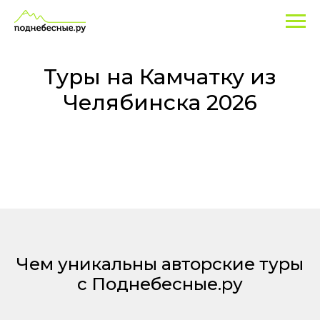
Туры
Экскурсионные
программы
на
по
Камчатке
Камчатку
и
Туры на Камчатку из
туры
из
Челябинска 2026
-
Челябинска
лучшие
цены
2026
из
Челябинска!
Чем уникальны авторские туры
с Поднебесные.ру