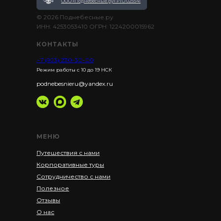
ООО «Поднебесные.ру» РТО 025541
© 2026 Поднебесные.ру
ИНН: 4253053410 ОГРН: 1224200015962
КОНТАКТЫ
+7 (923) 230-30-00
Режим работы с 10 до 19 НСК
podnebesnieru@yandex.ru
МЕНЮ
Путешествия с нами
Корпоративные туры
Сотрудничество с нами
Полезное
Отзывы
О нас