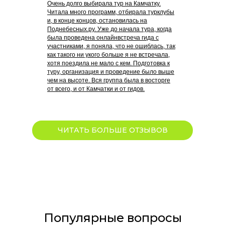
Очень долго выбирала тур на Камчатку.
Читала много программ, отбирала турклубы
и, в конце концов, остановилась на
Поднебесных.ру. Уже до начала тура, когда
была проведена онлайнвстреча гида с
участниками, я поняла, что не ошиблась, так
как такого ни укого больше я не встречала,
хотя поездила не мало с кем. Подготовка к
туру, организация и проведение было выше
чем на высоте. Вся группа была в восторге
от всего, и от Камчатки и от гидов.
ЧИТАТЬ БОЛЬШЕ ОТЗЫВОВ
Популярные вопросы