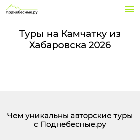
Туры
Экскурсионные
программы
на
по
Камчатке
Камчатку
и
Туры на Камчатку из
туры
из
Хабаровска 2026
-
Хабаровска
лучшие
цены
2026
из
Хабаровска!
Чем уникальны авторские туры
с Поднебесные.ру