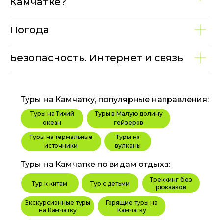
Камчатке?
Погода
Безопасность. Интернет и связь
Туры на Камчатку, популярные направления:
Туры на Тихий
Туры в Малую долину
океан
гейзеров
Туры на термальные
Туры на
источники
вулканы
Туры на Камчатке по видам отдыха:
Треккинг без
Тур к китам
Тур с детьми
рюкзаков
Экскурсионные туры
Горящие туры на
на Камчатку
Камчатку