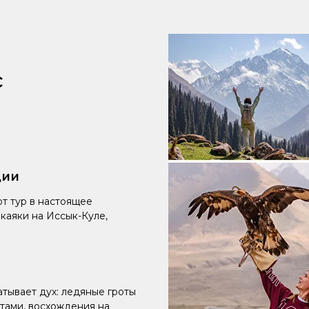
с
ции
т тур в настоящее
каяки на Иссык-Куле,
атывает дух: ледяные гроты
итами, восхождения на