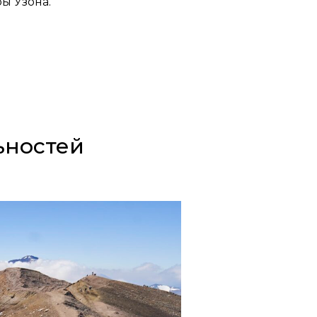
ы Узона.
ьностей