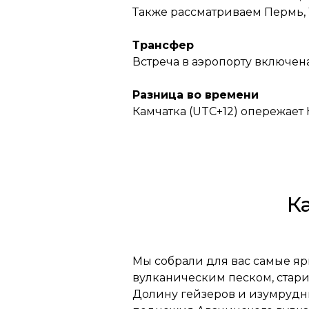
Также рассматриваем Пермь, 
Трансфер
Встреча в аэропорту включена
Разница во времени
Камчатка (UTC+12) опережает К
К
Мы собрали для вас самые я
вулканическим песком, стар
Долину гейзеров и изумрудны