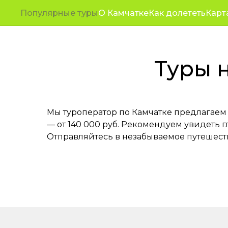
Туры
Экскурсионные
Путешествия
Корп
Популярные туры
О Камчатке
Как долететь
Карт
программы
От
на
по
Камчатке
Камчатку
и
Туры н
туры
из
-
Казани
лучшие
цены
2026
из
Мы туроператор по Камчатке предлагаем 
Казани!
— от 140 000 руб. Рекомендуем увидеть 
Отправляйтесь в незабываемое путешеств