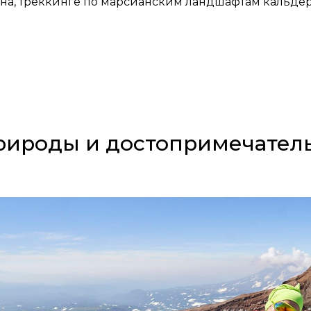
на, треккинге по марсианским ландшафтам кальдер
рироды и достопримечател