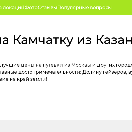
+7 (923) 23
оративные туры
Полезное
а локаций
Фото
Отзывы
Популярные вопросы
зывы
О нас
Режим работы с 10
а Камчатку из Каза
лучшие цены на путевки из Москвы и других городов
главные достопримечательности: Долину гейзеров, 
ие на край земли!