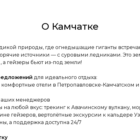
О Камчатке
 дикой природы, где огнедышащие гиганты встреча
 горячие источники — с суровыми ледниками. Это з
 а гейзеры бьют из-под земли!
предложений
для идеального отдыха:
 комфортные отели в Петропавловске-Камчатском 
 наших менеджеров
на любой вкус: трекинг к Авачинскому вулкану, мо
ине гейзеров, вертолётные экскурсии к кальдере У
ны, а поддержка доступна 24/7
тку