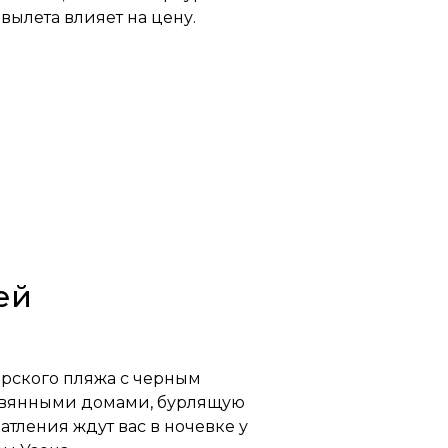
вылета влияет на цену.
ей
рского пляжа с черным
ревянными домами, бурлящую
тления ждут вас в ночевке у