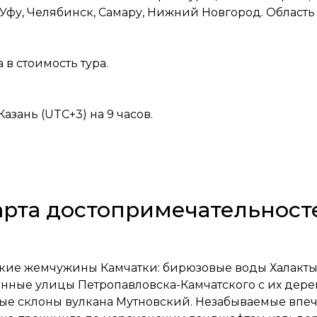
Уфу, Челябинск, Самару, Нижний Новгород. Область 
 в стоимость тура.
азань (UTC+3) на 9 часов.
арта достопримечательност
ркие жемчужины Камчатки: бирюзовые воды Халакты
инные улицы Петропавловска-Камчатского с их де
е склоны вулкана Мутновский. Незабываемые впеча