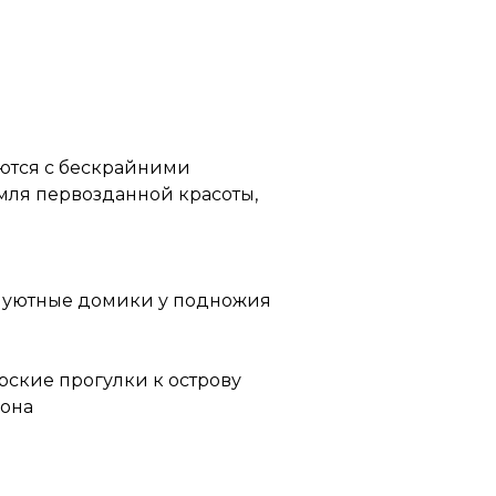
ются с бескрайними
емля первозданной красоты,
и уютные домики у подножия
рские прогулки к острову
зона