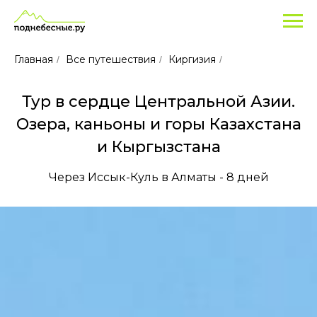
Популярные
туры
для
Главная
Все путешествия
Киргизия
/
/
/
отдыха
в
Тур в сердце Центральной Азии.
Казахстане
и
Озера, каньоны и горы Казахстана
Киргизии
и Кыргызстана
в
Через Иссык-Куль в Алматы - 8 дней
2025