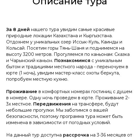
Описание тура
За 8 дней
нашего тура увидим самые красивые
природные локации Казахстана и Кыргызстана.
Отдохнем у уникальных озер Иссык-Куль, Каинды и
Кольсай. Посетим горы Тянь-Шаня и поднимемся на
высоту 3200 метров. Прогуляемся по каньонам: Сказка
и Чарынский каньон.
Познакомимся
с уникальным
бытом и традициями местного народа - переночуем в
юрте (1 ночь), увидим мастер-класс охоты беркута,
попробуем местную кухню.
Проживание
в комфортных номерах гостиниц с душем
в номере. Одну ночь проведем в юрте. Проживание 2-
3х местное.
Передвижения
на трансфере, будут
небольшие прогулки.
Мы заботимся о вашей
безопасности, поэтому программа тура может быть
изменена в зависимости от погодных условий.
На данный тур доступна
рассрочка
на 3-36 месяцев от