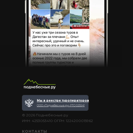
Мы в реестре туроператоров
ООО «Поднебесные.ру» РТО 025541
© 2026 Поднебесные.ру
ИНН: 4253053410 ОГРН: 1224200015962
КОНТАКТЫ