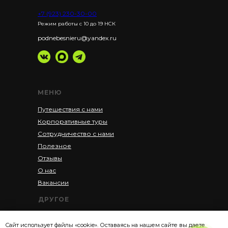
+7 (923) 230-30-00
Режим работы с 10 до 19 НСК
podnebesnieru@yandex.ru
МЕНЮ
Путешествия с нами
Корпоративные туры
Сотрудничество с нами
Полезное
Отзывы
О нас
Вакансии
ДРУГОЕ
Акции
Сайт использует файлы «cookie». Оставаясь на нашем сайте вы даете
Рассрочка