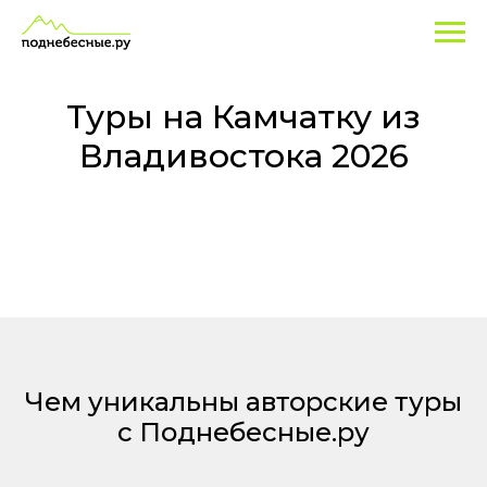
Туры
Экскурсионные
программы
на
по
Камчатке
Камчатку
и
Туры на Камчатку из
туры
из
Владивостока 2026
-
Владивостока
лучшие
цены
2026
из
Владивостока!
Чем уникальны авторские туры
с Поднебесные.ру