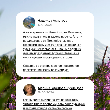
Надежда Ахматова
12.01.2025
А не встретить ли Новый год на Камчатке,
мысль мелькнула и засела прочно. А тут и
предложение от Поднебесные.ру, с
которыми хожу и езжу в разные походы и
туры уже несколько лет. Это был один из
лучших праздников! Артём и Наташа из
числа лучших гидов-организаторов.
Спасибо за это прекрасное новогоднее
приключение! Всем рекомендую.
Марина Горелова-Кузнецова
19.08.2024
Очень долго выбирала тур на Камчатку.
Читала много программ, отбирала турклубы
и, в конце концов, остановилась на