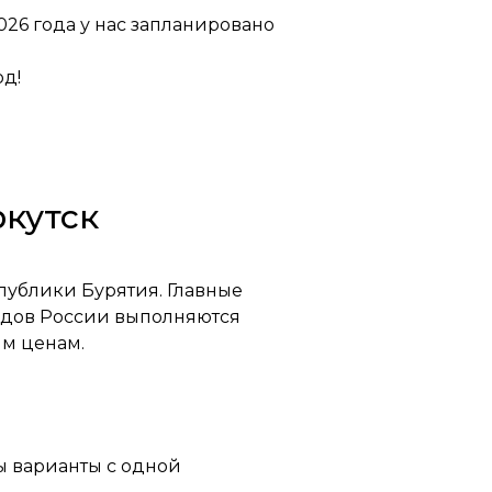
026 года у нас запланировано
од!
ркутск
публики Бурятия. Главные
родов России выполняются
м ценам.
ны варианты с одной