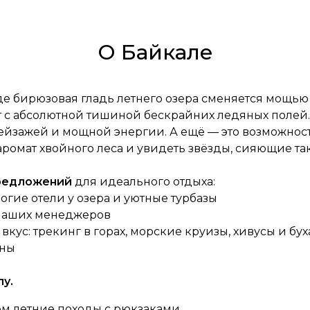
О Байкале
где бирюзовая гладь летнего озера сменяется мощью
ет с абсолютной тишиной бескрайних ледяных полей
йзажей и мощной энергии. А ещё — это возможност
ромат хвойного леса и увидеть звёзды, сияющие так
предложений
для идеального отдыха:
огие отели у озера и уютные турбазы
 наших менеджеров
кус: трекинг в горах, морские круизы, хивусы и бу
ены
у.
ем летние походы с рюкзаками