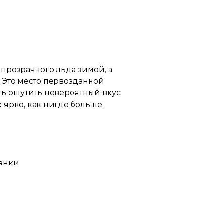
 прозрачного льда зимой, а
. Это место первозданной
ь ощутить невероятный вкус
 ярко, как нигде больше.
ханки