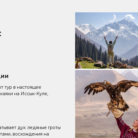
с
ции
т тур в настоящее
каяки на Иссык-Куле,
атывает дух: ледяные гроты
итами, восхождения на