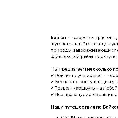
Байкал
— озеро контрастов, 
шум ветра в тайге соседству
природы, завораживающих пе
байкальской рыбы, вдохнуть а
Мы предлагаем
несколько 
✔ Рейтинг лучших мест — дор
✔ Бесплатно консультации у
✔ Тревел-маршруты на любой в
✔ Все права туристов защищ
Наши путешествия по Байкал
С 2018 года мы организу