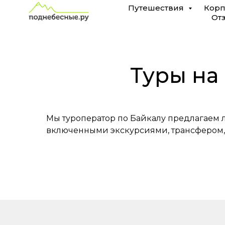
Туры
Путешествия
Корп
От
на
Байкал
из
Туры на 
Хабаровска
Мы туроператор по Байкалу предлагаем л
включенными экскурсиями, трансфером,