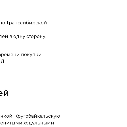
 по Транссибирской
лей в одну сторону.
 времени покупки.
Д.
ей
анкой, Кругобайкальскую
наменитыми ходульными