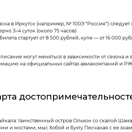
ска в Иркутск (например, № 100Э "Россия") следует
рно 3–4 суток (около 75 часов).
илета стартует от 8 500 рублей, купе — от 16 000 руб
писание могут меняться в зависимости от сезона и
рмацию на официальных сайтах авиакомпаний и РЖ
арта достопримечательност
йкала: таинственный остров Ольхон со скалой Шам
ями и мостами, мыс Хобой и бухту Песчаная с ее з