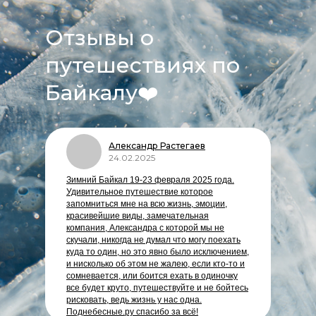
Отзывы о
путешествиях по
Байкалу
❤️
Александр Растегаев
24.02.2025
Зимний Байкал 19-23 февраля 2025 года.
Удивительное путешествие которое
запомниться мне на всю жизнь, эмоции,
красивейшие виды, замечательная
компания, Александра с которой мы не
скучали, никогда не думал что могу поехать
куда то один, но это явно было исключением,
и нисколько об этом не жалею, если кто-то и
сомневается, или боится ехать в одиночку
все будет круто, путешествуйте и не бойтесь
рисковать, ведь жизнь у нас одна.
Поднебесные.ру спасибо за всё!