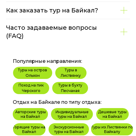
Как заказать тур на Байкал?
Часто задаваемые вопросы
(FAQ)
Популярные направления:
Туры на остров
Туры в
Ольхон
Листвянку
Поход на пик
Туры в бухту
Черского
Песчаная
Отдых на Байкале по типу отдыха:
Авторские туры
Индивидуальные
Дешевые туры
на Байкал
туры на Байкал
на Байкал
Горящие туры на
Экскурсионные
Туры из Листвянки по
Байкал
туры на Байкал
Байкалу