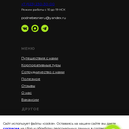
+7 (923) 230-30-00
Режим работы с 10 до 19 НСК
podnebesnieru@yandex.ru
МЕНЮ
Путешествия с нами
Корпоративные туры
Сотрудничество с нами
Полезное
Отзывы
О нас
Вакансии
ДРУГОЕ
Акции
Сайт использует файлы «cookie». Оставаясь на нашем сайте вы даете
Рассрочка
согласие
на сбор и обработку персональных данных в соответствии с