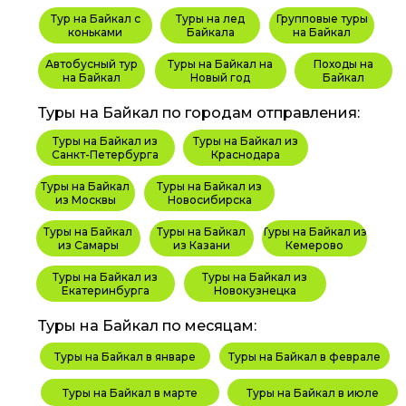
Тур на Байкал с
Туры на лед
Групповые туры
коньками
Байкала
на Байкал
Автобусный тур
Туры на Байкал на
Походы на
на Байкал
Новый год
Байкал
Туры на Байкал по городам отправления:
Туры на Байкал из
Туры на Байкал из
Санкт-Петербурга
Краснодара
Туры на Байкал
Туры на Байкал из
из Москвы
Новосибирска
Туры на Байкал
Туры на Байкал
Туры на Байкал из
из Самары
из Казани
Кемерово
Туры на Байкал из
Туры на Байкал из
Екатеринбурга
Новокузнецка
Туры на Байкал по месяцам:
Туры на Байкал в январе
Туры на Байкал в феврале
Туры на Байкал в марте
Туры на Байкал в июле