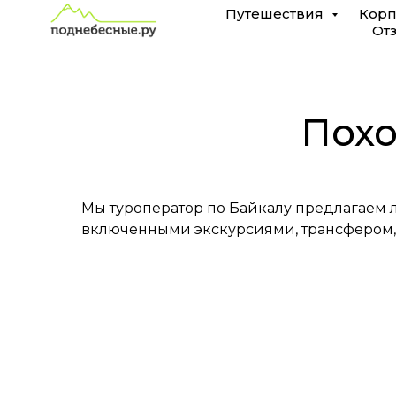
Поход
Путешествия
Корп
От
на
пик
Черского
Похо
Мы туроператор по Байкалу предлагаем л
включенными экскурсиями, трансфером,