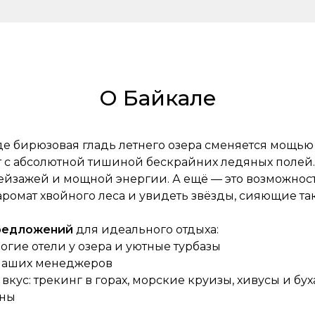
О Байкале
где бирюзовая гладь летнего озера сменяется мощью
ет с абсолютной тишиной бескрайних ледяных полей
йзажей и мощной энергии. А ещё — это возможност
ромат хвойного леса и увидеть звёзды, сияющие так
предложений
для идеального отдыха:
огие отели у озера и уютные турбазы
 наших менеджеров
кус: трекинг в горах, морские круизы, хивусы и бу
ены