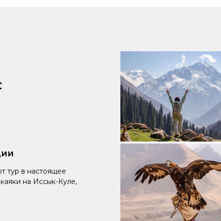
с
ции
т тур в настоящее
каяки на Иссык-Куле,