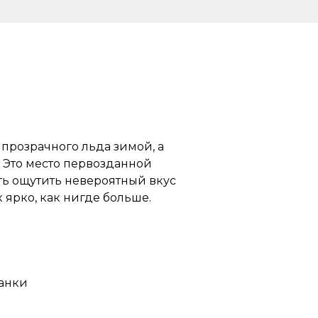
 прозрачного льда зимой, а
. Это место первозданной
ь ощутить невероятный вкус
 ярко, как нигде больше.
ханки