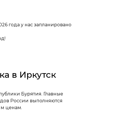
026 года у нас запланировано
од!
ка в Иркутск
публики Бурятия. Главные
родов России выполняются
м ценам.