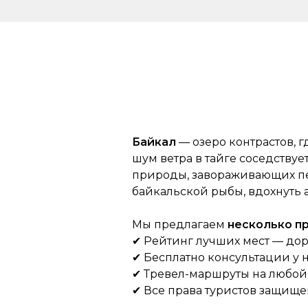
Байкал
— озеро контрастов, 
шум ветра в тайге соседству
природы, завораживающих пе
байкальской рыбы, вдохнуть а
Мы предлагаем
несколько 
✔ Рейтинг лучших мест — дор
✔ Бесплатно консультации у
✔ Тревел-маршруты на любой в
✔ Все права туристов защищ