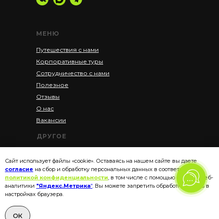
МЕНЮ
Путешествия с нами
Корпоративные туры
Сотрудничество с нами
Полезное
Отзывы
О нас
Вакансии
ДРУГОЕ
Акции
Сайт использует файлы «cookie». Оставаясь на нашем сайте вы даете
Рассрочка
согласие
на сбор и обработку персональных данных в соответствии с
Политика конфиденциальности
политикой конфиденциальности
, в том числе с помощью сервиса веб-
аналитики
"Яндекс.Метрика
"
. Вы можете запретить обработку cookies в
Пользовательское соглашение
настройках браузера.
Договор-оферта на оказание
туристических услуг в регионе
ОК