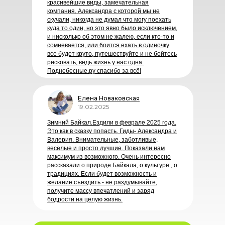
красивейшие виды, замечательная
компания, Александра с которой мы не
скучали, никогда не думал что могу поехать
куда то один, но это явно было исключением,
и нисколько об этом не жалею, если кто-то и
сомневается, или боится ехать в одиночку
все будет круто, путешествуйте и не бойтесь
рисковать, ведь жизнь у нас одна.
Поднебесные.ру спасибо за всё!
Елена Новаковская
19.02.2025
Зимний Байкал.Ездили в феврале 2025 года.
Это как в сказку попасть. Гиды- Александра и
Валерия. Внимательные, заботливые,
весёлые и просто лучшие. Показали нам
максимум из возможного. Очень интересно
рассказали о природе Байкала, о культуре , о
традициях. Если будет возможность и
желание съездить - не раздумывайте,
получите массу впечатлений и заряд
бодрости на целую жизнь.