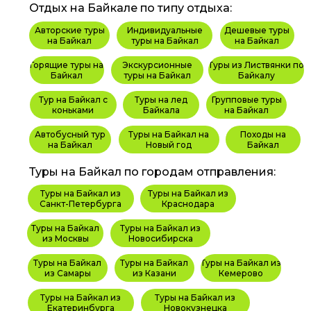
Отдых на Байкале по типу отдыха:
Авторские туры
Индивидуальные
Дешевые туры
на Байкал
туры на Байкал
на Байкал
Горящие туры на
Экскурсионные
Туры из Листвянки по
Байкал
туры на Байкал
Байкалу
Тур на Байкал с
Туры на лед
Групповые туры
коньками
Байкала
на Байкал
Автобусный тур
Туры на Байкал на
Походы на
на Байкал
Новый год
Байкал
Туры на Байкал по городам отправления:
Туры на Байкал из
Туры на Байкал из
Санкт-Петербурга
Краснодара
Туры на Байкал
Туры на Байкал из
из Москвы
Новосибирска
Туры на Байкал
Туры на Байкал
Туры на Байкал из
из Самары
из Казани
Кемерово
Туры на Байкал из
Туры на Байкал из
Екатеринбурга
Новокузнецка