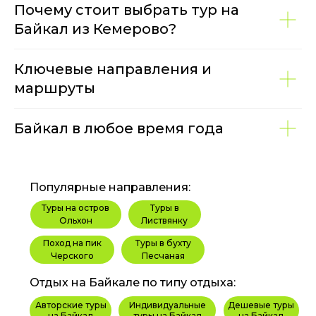
Почему стоит выбрать тур на
Байкал из Кемерово?
Ключевые направления и
маршруты
Байкал в любое время года
Популярные направления:
Туры на остров
Туры в
Ольхон
Листвянку
Поход на пик
Туры в бухту
Черского
Песчаная
Отдых на Байкале по типу отдыха:
Авторские туры
Индивидуальные
Дешевые туры
на Байкал
туры на Байкал
на Байкал