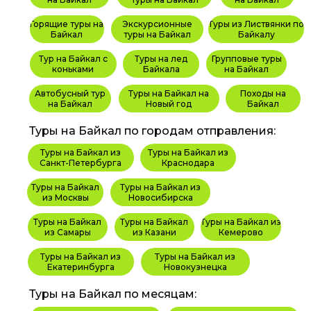
Горящие туры на
Экскурсионные
Туры из Листвянки по
Байкал
туры на Байкал
Байкалу
Тур на Байкал с
Туры на лед
Групповые туры
коньками
Байкала
на Байкал
Автобусный тур
Туры на Байкал на
Походы на
на Байкал
Новый год
Байкал
Туры на Байкал по городам отправления:
Туры на Байкал из
Туры на Байкал из
Санкт-Петербурга
Краснодара
Туры на Байкал
Туры на Байкал из
из Москвы
Новосибирска
Туры на Байкал
Туры на Байкал
Туры на Байкал из
из Самары
из Казани
Кемерово
Туры на Байкал из
Туры на Байкал из
Екатеринбурга
Новокузнецка
Туры на Байкал по месяцам: