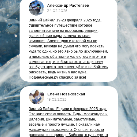
Александр Растегаев
24.02.2025
Зимний Байкал 19-23 февраля 2025 года.
Удивительное путешествие которое
запомниться мне на всю жизнь, эмоции,
красивейшие виды, замечательная
компания, Александра с которой мы не
скучали, никогда не думал что могу поехать
куда то один, но это явно было исключением,
и нисколько об этом не жалею, если кто-то и
сомневается, или боится ехать в одиночку
все будет круто, путешествуйте и не бойтесь
рисковать, ведь жизнь у нас одна.
Поднебесные.ру спасибо за всё!
Елена Новаковская
19.02.2025
Зимний Байкал.Ездили в феврале 2025 года.
Это как в сказку попасть. Гиды- Александра и
Валерия. Внимательные, заботливые,
весёлые и просто лучшие. Показали нам
максимум из возможного. Очень интересно
рассказали о природе Байкала, о культуре , о