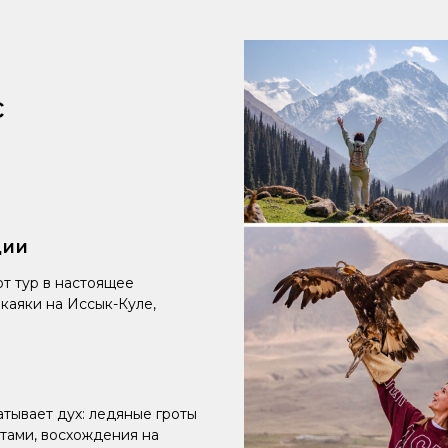
с
ции
т тур в настоящее
каяки на Иссык-Куле,
атывает дух: ледяные гроты
итами, восхождения на