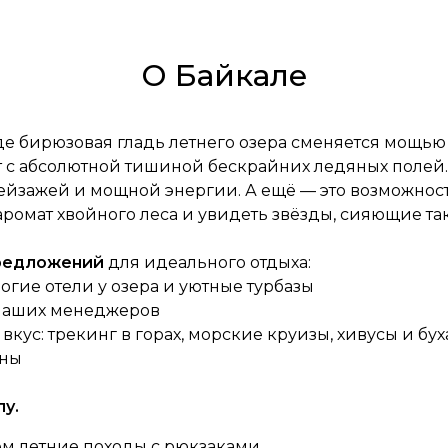
О Байкале
где бирюзовая гладь летнего озера сменяется мощью
ет с абсолютной тишиной бескрайних ледяных полей
йзажей и мощной энергии. А ещё — это возможност
ромат хвойного леса и увидеть звёзды, сияющие так
предложений
для идеального отдыха:
огие отели у озера и уютные турбазы
 наших менеджеров
кус: трекинг в горах, морские круизы, хивусы и бу
ены
у.
ем летние походы с рюкзаками