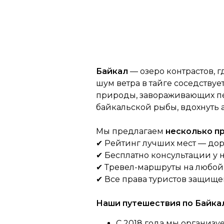
Байкал
— озеро контрастов, 
шум ветра в тайге соседству
природы, завораживающих пе
байкальской рыбы, вдохнуть а
Мы предлагаем
несколько 
✔ Рейтинг лучших мест — дор
✔ Бесплатно консультации у
✔ Тревел-маршруты на любой в
✔ Все права туристов защищ
Наши путешествия по Байкал
С 2018 года мы организу