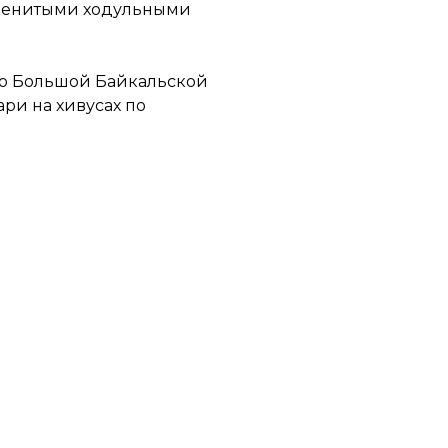
наменитыми ходульными
 по Большой Байкальской
ри на хивусах по