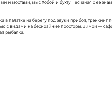
ями и мостами, мыс Хобой и бухту Песчаная с ее з
а в палатке на берегу под звуки прибоя, треккинг
ью с видами на бескрайние просторы. Зимой — сафа
ая рыбалка.