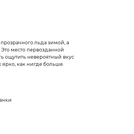
 прозрачного льда зимой, а
. Это место первозданной
ь ощутить невероятный вкус
 ярко, как нигде больше.
ханки