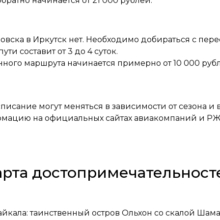
братно начинается от 21 000 рублей.
овска в Иркутск нет. Необходимо добираться с пере
ти составит от 3 до 4 суток.
ого маршрута начинается примерно от 10 000 рубле
писание могут меняться в зависимости от сезона и
рмацию на официальных сайтах авиакомпаний и РЖ
арта достопримечательност
йкала: таинственный остров Ольхон со скалой Шам