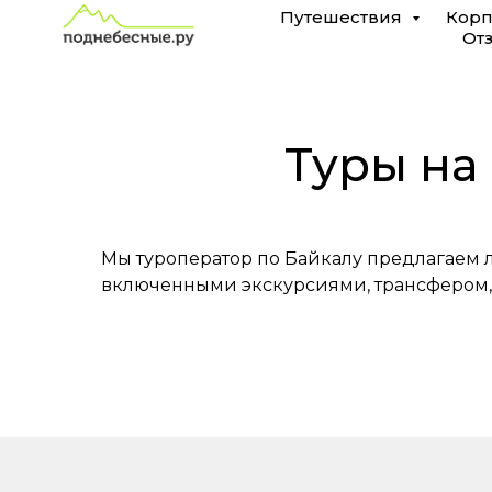
Туры
Путешествия
Корп
От
на
Байкал
из
Туры на 
Ульяновска
Мы туроператор по Байкалу предлагаем л
включенными экскурсиями, трансфером,