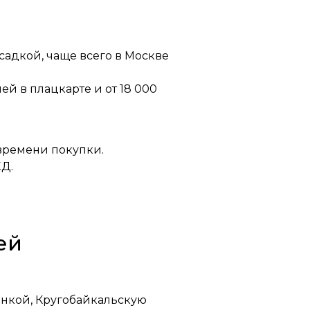
садкой, чаще всего в Москве
й в плацкарте и от 18 000
 времени покупки.
Д.
ей
анкой, Кругобайкальскую