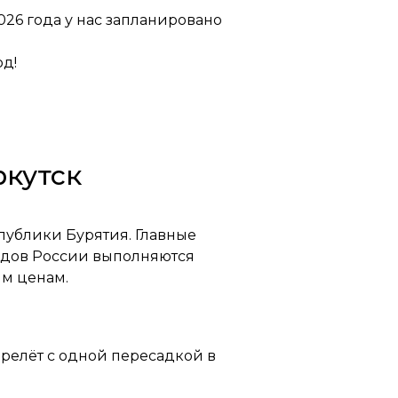
026 года у нас запланировано
од!
ркутск
публики Бурятия. Главные
родов России выполняются
м ценам.
ерелёт с одной пересадкой в