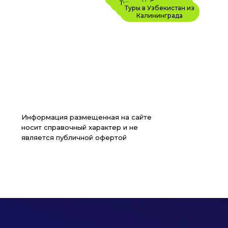
Перми
Туры в Узбекистан из
Астаны
Омска
Туры в Узбекистан из
Владивостока
Калининграда
Информация размещенная на сайте
носит справочный характер и не
является публичной офертой