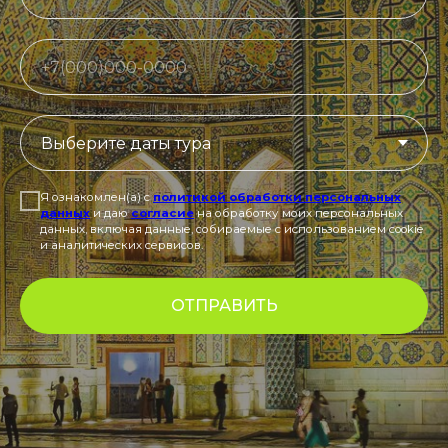
Я ознакомлен(а) с
политикой обработки персональных
данных
и даю
согласие
на обработку моих персональных
данных, включая данные, собираемые с использованием cookie
и аналитических сервисов.
ОТПРАВИТЬ