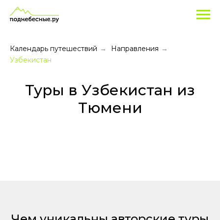
Туры
в
Узбекистан
Календарь путешествий
Направления
→
→
из
Узбекистан
Тюмени
Туры в Узбекистан из
в
Тюмени
2026
году
Чем уникальны авторские туры