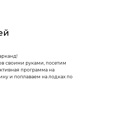
ей
арканд!
ов своими руками, посетим
активная программа на
ну и поплаваем на лодках по