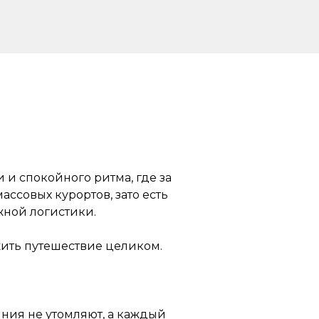
 и спокойного ритма, где за
ссовых курортов, зато есть
жной логистики.
ожить путешествие целиком.
яния не утомляют, а каждый