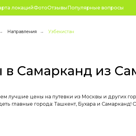
+7 (923) 23
оративные туры
Полезное
арта локаций
Фото
Отзывы
Популярные вопросы
зывы
О нас
Режим работы с 10
Направления
Узбекистан
→
→
 в Самарканд из С
ем лучшие цены на путевки из Москвы и других горо
деть главные города: Ташкент, Бухара и Самарканд!