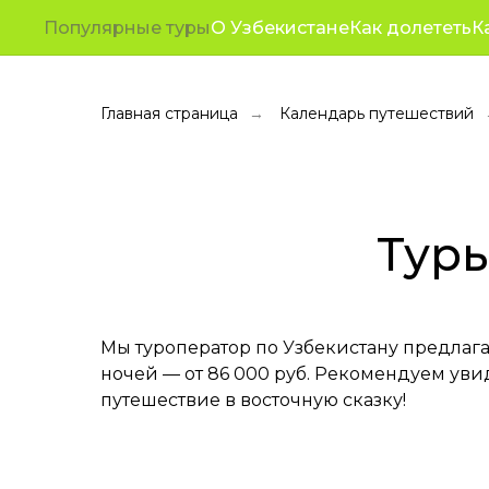
Туры
Путешествия
Корп
Популярные туры
О Узбекистане
Как долететь
К
От
в
Самарканд
Главная страница
Календарь путешествий
→
из
Самары
в
Туры
2026
году
Мы туроператор по Узбекистану предлага
ночей — от 86 000 руб. Рекомендуем уви
путешествие в восточную сказку!