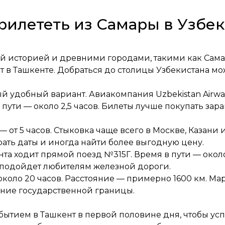
рилететь из Самары в Узбе
ой историей и древними городами, такими как Сама
т в Ташкенте. Добраться до столицы Узбекистана м
й удобный вариант. Авиакомпания Uzbekistan Airw
 пути — около 2,5 часов. Билеты лучше покупать зар
— от 5 часов. Стыковка чаще всего в Москве, Казани
рать даты и иногда найти более выгодную цену.
та ходит прямой поезд №315Г. Время в пути — около
 подойдет любителям железной дороги.
около 20 часов. Расстояние — примерно 1600 км. Ма
чение государственной границы.
ытием в Ташкент в первой половине дня, чтобы усп