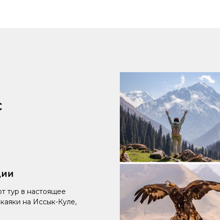
с
ции
т тур в настоящее
каяки на Иссык-Куле,