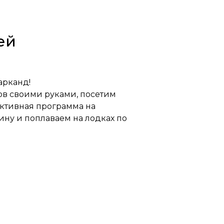
ей
арканд!
ов своими руками, посетим
активная программа на
ну и поплаваем на лодках по