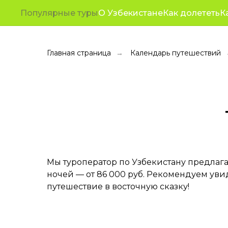
Туры
Путешествия
Корп
Популярные туры
О Узбекистане
Как долететь
К
От
в
Бухару
Главная страница
Календарь путешествий
→
Мы туроператор по Узбекистану предлага
ночей — от 86 000 руб. Рекомендуем уви
путешествие в восточную сказку!