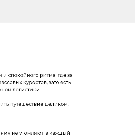
 и спокойного ритма, где за
ссовых курортов, зато есть
жной логистики.
ожить путешествие целиком.
яния не утомляют, а каждый