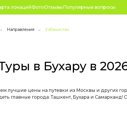
+7 (923) 23
оративные туры
Полезное
арта локаций
Фото
Отзывы
Популярные вопросы
зывы
О нас
Режим работы с 10
Направления
Узбекистан
→
→
Туры в Бухару в 202
ем лучшие цены на путевки из Москвы и других горо
деть главные города: Ташкент, Бухара и Самарканд!