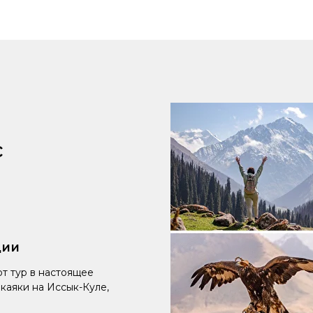
с
ции
т тур в настоящее
каяки на Иссык-Куле,