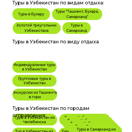
Туры в Узбекистан по видам отдыха:
Туры "Ташкент, Бухара,
Туры в Бухару
Самарканд"
Золотой треугольник
Туры в
Узбекистана
Самарканд
Туры в Узбекистан по виду отдыха
Индивидуальные туры
в Узбекистан
Групповые туры в
Узбекистан
Экскурсии из Ташкента
в горы
Туры в Узбекистан по городам
отправления:
Туры в Узбекистан из
Туры в Узбекистан из
Туры в Узбекистан из
Туры в Узбекистан из
Туры в Узбекистан из
Челябинска
Краснодара
Туры в Узбекистан из
Волгограда
Саратова
Иркутска
Туры в Узбекистан из Сочи
Тур в Самарканд из
Шымкента
Туры в Самарканд из
Новосибирска
Тур в Узбекистан из
Туры в Узбекистан из