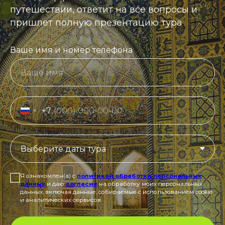
путешествии, ответит на все вопросы и
пришлет полную презентацию тура
Ваше имя и номер телефона
+7
Я ознакомлен(а) с
политикой обработки персональных
данных
и даю
согласие
на обработку моих персональных
данных, включая данные, собираемые с использованием cookie
и аналитических сервисов.