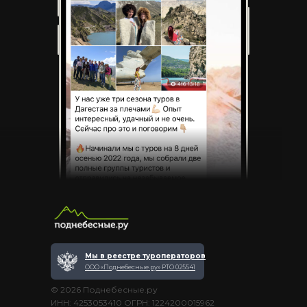
Мы в реестре туроператоров
ООО «Поднебесные.ру» РТО 025541
© 2026 Поднебесные.ру
ИНН: 4253053410 ОГРН: 1224200015962