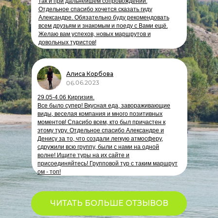
так и при дальнейшем сопровождении.
Отдельное спасибо хочется сказать гиду
Александре. Обязательно буду рекомендовать
всем друзьям и знакомым и поеду с Вами ещё.
Желаю вам успехов, новых маршрутов и
довольных туристов!
Алиса Корбова
06.06.2023
29.05-4.06 Киргизия.
Все было супер! Вкусная еда, завораживающие
виды, веселая компания и много позитивных
моментов! Спасибо всем, кто был причастен к
этому туру. Отдельное спасибо Александре и
Денису за то, что создали легкую атмосферу,
сдружили всю группу, были с нами на одной
волне! Ищите туры на их сайте и
присоединяйтесь! Групповой тур с таким маршрут
ом - топ!
ЧИТАТЬ БОЛЬШЕ ОТЗЫВОВ