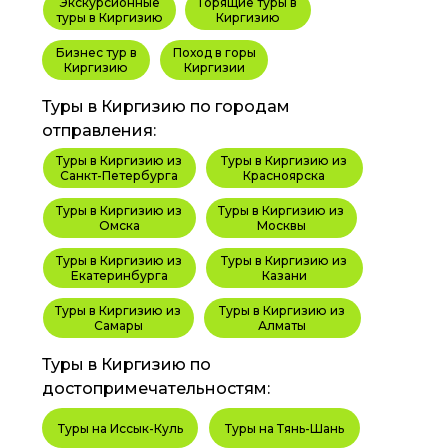
Экскурсионные
Горящие туры в
туры в Киргизию
Киргизию
Бизнес тур в
Поход в горы
Киргизию
Киргизии
Туры в Киргизию по городам
отправления:
Туры в Киргизию из
Туры в Киргизию из
Санкт-Петербурга
Красноярска
Туры в Киргизию из
Туры в Киргизию из
Омска
Москвы
Туры в Киргизию из
Туры в Киргизию из
Екатеринбурга
Казани
Туры в Киргизию из
Туры в Киргизию из
Самары
Алматы
Туры в Киргизию по
достопримечательностям:
Туры на Иссык-Куль
Туры на Тянь-Шань