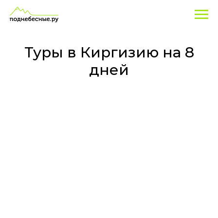
Туры
в
Киргизию
Туры в Киргизию на 8
на
дней
8
дней