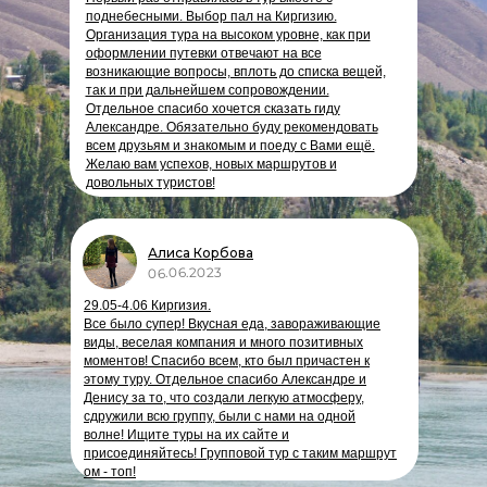
поднебесными. Выбор пал на Киргизию.
Организация тура на высоком уровне, как при
оформлении путевки отвечают на все
возникающие вопросы, вплоть до списка вещей,
так и при дальнейшем сопровождении.
Отдельное спасибо хочется сказать гиду
Александре. Обязательно буду рекомендовать
всем друзьям и знакомым и поеду с Вами ещё.
Желаю вам успехов, новых маршрутов и
довольных туристов!
Алиса Корбова
06.06.2023
29.05-4.06 Киргизия.
Все было супер! Вкусная еда, завораживающие
виды, веселая компания и много позитивных
моментов! Спасибо всем, кто был причастен к
этому туру. Отдельное спасибо Александре и
Денису за то, что создали легкую атмосферу,
сдружили всю группу, были с нами на одной
волне! Ищите туры на их сайте и
присоединяйтесь! Групповой тур с таким маршрут
ом - топ!