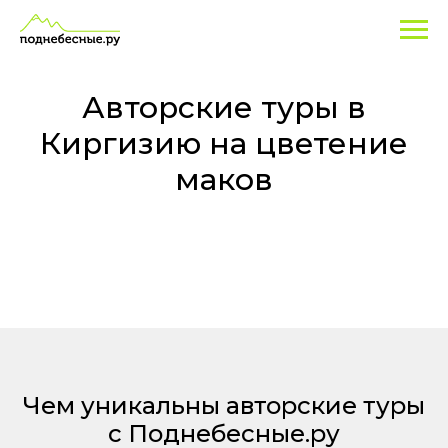
Авторские
туры
в
Авторские туры в
Киргизию
Киргизию на цветение
на
маков
цветение
маков
Чем уникальны авторские туры
с Поднебесные.ру