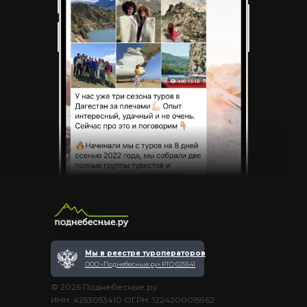
Мы в реестре туроператоров
ООО «Поднебесные.ру» РТО 025541
© 2026 Поднебесные.ру
ИНН: 4253053410 ОГРН: 1224200015962