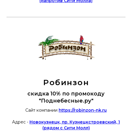
(напротив Сити Молла)
Робинзон
скидка 10% по промокоду
"Поднебесные.ру"
Сайт компании
https://robinzon-nk.ru
Адрес -
Н
овокузнецк, пр. Кузнецкстроевский, 1
(рядом с Сити Молл)