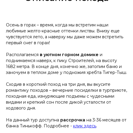
Осень в горах – время, когда мы встретим наши
любимые желто-красные оттенки листвы.
Внизу еще
чувствуется лето, а наверху мы даже можем встретить
первый снег в горах!
Располагаемся
в уютном горном домике
и
поднимаемся наверх, к пику Строителей, на высоту
1682 метра. В конце дня, конечно же, затопим баню и
заночуем в теплом доме у подножия хребта Тигер-Тыш.
Сходив в короткий поход на три дня, вы вкусите
романтику походов – вечерние посиделки в турприюте,
походная еда, изнуряющие подъемы с чудесными
видами и крепкий сон после дикой усталости от
ходового дня.
На данный тур доступна
рассрочка
на 3-36 месяцев от
банка Тинькофф. Подробнее -
клик здесь
.