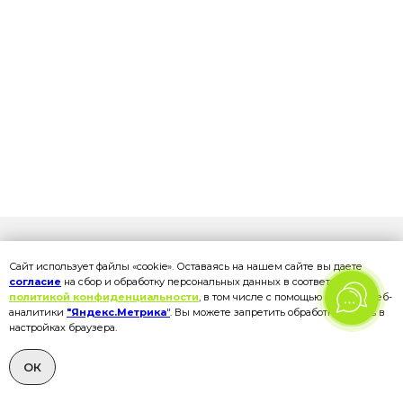
Сайт использует файлы «cookie». Оставаясь на нашем сайте вы даете
Программа по дням
согласие
на сбор и обработку персональных данных в соответствии с
политикой конфиденциальности
, в том числе с помощью сервиса веб-
аналитики
"Яндекс.Метрика
"
. Вы можете запретить обработку cookies в
настройках браузера.
ПЕРВЫЙ ДЕНЬ
ОК
Алгуйские водопады, Тремолиты и