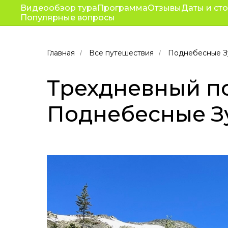
Видеообзор тура
Программа
Путешествия
Отзывы
Даты и ст
Корп
Популярные вопросы
От
Главная
Все путешествия
Поднебесные З
/
/
Трехдневный пох
Поднебесные Зу