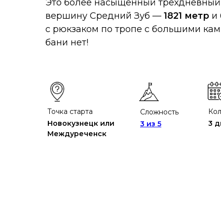
Это более насыщенный трехдневный 
вершину Средний Зуб —
1821 метр
и 
с рюкзаком по тропе с большими кам
бани нет!
Точка старта
Кол
Сложность
Новокузнецк или
3 д
3 из 5
Междуреченск