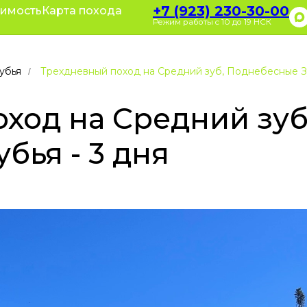
+7 (923) 23
+7 (923) 230-30-00
оимость
оративные туры
Карта похода
Полезное
зывы
О нас
Режим работы с 10 до 19 НСК
Режим работы с 10
убья
Трехдневный поход на Средний зуб, Поднебесные Зу
/
од на Средний зуб,
бья - 3 дня