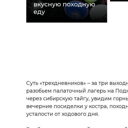
Суть «трехдневников» – за три выход
разобьем палаточный лагерь на Подн
через сибирскую тайгу, увидим горны
вечерние посиделки у костра, похо
усталости от ходового дня.