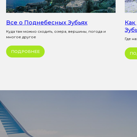
Все о Поднебесных Зубьях
Как
Зуб
Куда там можно сходить, озера, вершины, погода и
многое другое
Где н
ПОДРОБНЕЕ
ПО