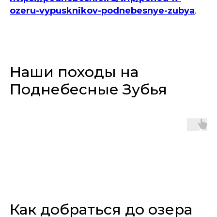
ozeru-vypusknikov-podnebesnye-zubya
.
Наши походы на
Поднебесные Зубья
Как добраться до озера