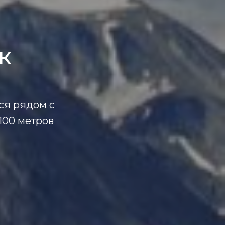
к
ся рядом с
3100 метров