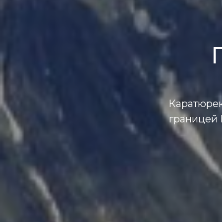
Каратюрек
границей К