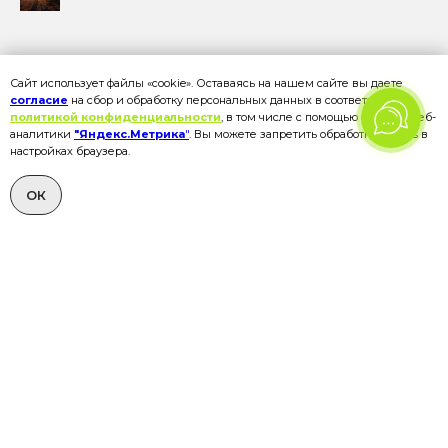
Сайт использует файлы «cookie». Оставаясь на нашем сайте вы даете
согласие
на сбор и обработку персональных данных в соответствии с
политикой конфиденциальности
, в том числе с помощью сервиса веб-
Получите программу тура в PDF-презентации в
аналитики
"Яндекс.Метрика
"
. Вы можете запретить обработку cookies в
мессенджер
настройках браузера.
(пришлем в MAX, Telegram или в WhatsApp)
ОК
+7
Я ознакомлен(а) с
политикой обработки персональных
данных
и даю
согласие
на обработку моих персональных данных,
включая данные, собираемые с использованием cookie и
аналитических сервисов.
ПОЛУЧИТЬ PDF О ТУРЕ