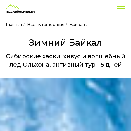
Популярные
туры
для
Главная
Все путешествия
Байкал
/
/
/
отдыха
на
Зимний Байкал
зимний
Байкал
Cибирские хаски, хивус и волшебный
в
лед Ольхона, активный тур - 5 дней
2026