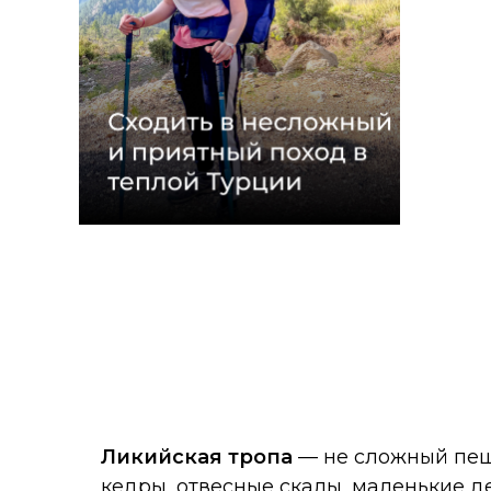
Ликийская тропа
— не сложный пеш
кедры, отвесные скалы, маленькие де