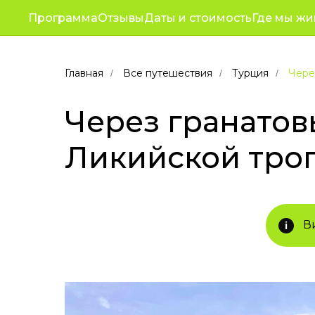
Популярные
Путешествия
Корп
Программа
Отзывы
Даты и стоимость
Где мы жи
От
туры
для
отдыха
Главная
Все путешествия
Турция
Чере
/
/
/
в
Турции,
Через гранатов
Ликийская
тропа
Ликийской троп
в
2025
В
i