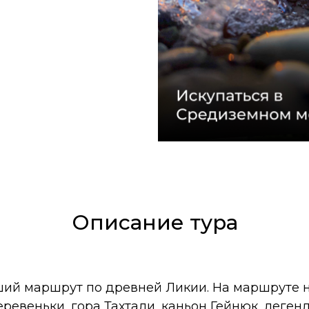
Описание тура
ий маршрут по древней Ликии. На маршруте на
ревеньки, гора Тахтали, каньон Гейнюк, леген