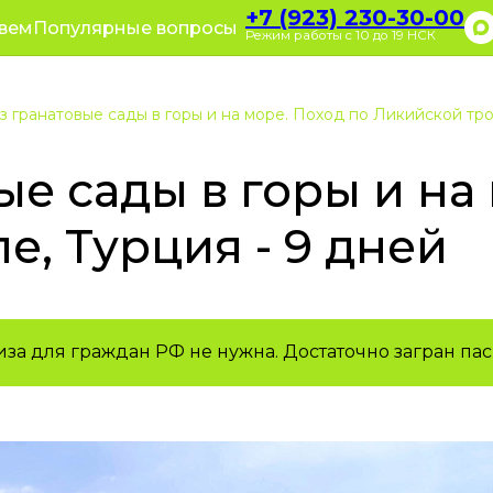
+7 (923) 23
+7 (923) 230-30-00
оративные туры
Полезное
вем
Популярные вопросы
зывы
О нас
Режим работы с 10 до 19 НСК
Режим работы с 10
з гранатовые сады в горы и на море. Поход по Ликийской тро
ые сады в горы и на
е, Турция - 9 дней
иза для граждан РФ не нужна. Достаточно загран пас