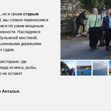
, но и своим
старым
ой, мы словно переносимся
яемся по узким мощеным
ревности. Насладимся
булыжной мостовой,
льсиновыми деревьями.
х судов.
ресторане, где
люда из мяса, рыбы,
о не оставят
 Антальи.