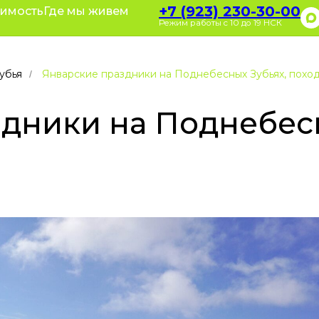
+7 (923) 23
+7 (923) 230-30-00
оимость
оративные туры
Где мы живем
Полезное
зывы
О нас
Режим работы с 10 до 19 НСК
Режим работы с 10
убья
Январские праздники на Поднебесных Зубьях, поход 
/
дники на Поднебесн