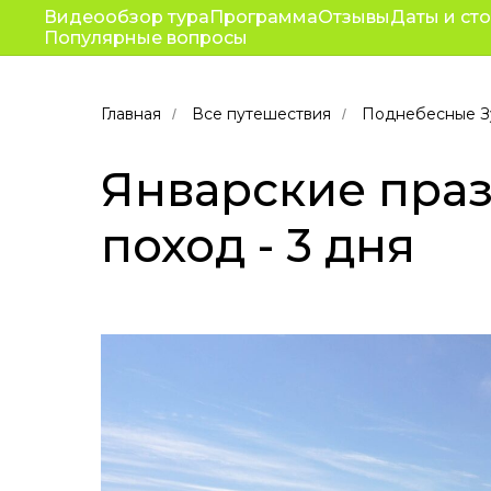
Видеообзор тура
Программа
Путешествия
Отзывы
Даты и ст
Корп
Популярные вопросы
От
Главная
Все путешествия
Поднебесные З
/
/
Январские праз
поход - 3 дня