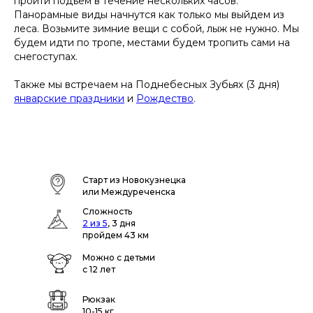
пройти подъем в течение нескольких часов.
Панорамные виды начнутся как только мы выйдем из
леса. Возьмите зимние вещи с собой, лыж не нужно. Мы
будем идти по тропе, местами будем тропить сами на
снегоступах.
Также мы встречаем на Поднебесных Зубьях (3 дня)
январские праздники
и
Рождество
.
Старт из Новокузнецка
или Междуреченска
Сложность
2 из 5
, 3 дня
пройдем 43 км
Можно с детьми
с 12 лет
Рюкзак
10-15 кг