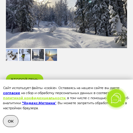
ВТОРОЙ ДЕНЬ
Сайт использует файлы «cookie». Оставаясь на нашем сайте вы даете
Перевал Маруха и домик Поднебесный
согласие
на сбор и обработку персональных данных в соответствии с
политикой конфиденциальности
, в том числе с помощью сервиса веб-
РАСКРЫТЬ ОПИСАНИЕ ДНЯ
аналитики
"Яндекс.Метрика
"
. Вы можете запретить обработку cookies в
настройках браузера.
ОК