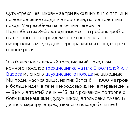
Суть «трехдневников» – за три выходных дня с пятницы
по воскресенье сходить в короткий, но контрастный
поход. Мы разобьем палаточный лагерь на
Поднебесных Зубьях, поднимемся на гребень хребта
выше зоны леса, пройдем через перевалы по
сибирской тайге, будем переправляться вброд через
горные реки.
Это более насыщенный трехдневный поход, он
немного тяжелее
трехдневника на пик Строителей или
Вареса
и легкого
двухдневного похода
на выходные.
Мы поднимаемся выше, на пик Запсиб —
1908 метров
и больше идём в течение ходовых дней: в первый день
— 6 км и в третий день — 13 км с рюкзаком по тропе с
большими камнями (курумником) вдоль реки Амзас. В
данном маршруте трехдневного похода бани нет!