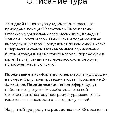
Описание тура
За 8 дней
нашего тура увидим самые красивые
природные локации Казахстана и Кыргызстана.
Отдохнем у уникальных озер Иссык-Куль, Каинды и
Кольсай. Посетим горы Тянь-Шаня и поднимемся на
высоту 3200 метров. Прогуляемся по каньонам: Сказка
и Чарынский каньон.
Познакомимся
с уникальным
бытом и традициями местного народа - переночуем в
юрте (1 ночь), увидим мастер-класс охоты беркута,
попробуем местную кухню.
Проживание
в комфортных номерах гостиниц с душем
в номере. Одну ночь проведем в юрте. Проживание 2-
3х местное.
Передвижения
на трансфере, будут
небольшие прогулки.
Мы заботимся о вашей
безопасности, поэтому программа тура может быть
изменена в зависимости от погодных условий.
На данный тур доступна
рассрочка
на 3-36 месяцев от