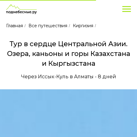
Популярные
туры
для
Главная
Все путешествия
Киргизия
/
/
/
отдыха
в
Тур в сердце Центральной Азии.
Казахстане
и
Озера, каньоны и горы Казахстана
Киргизии
и Кыргызстана
в
Через Иссык-Куль в Алматы - 8 дней
2025