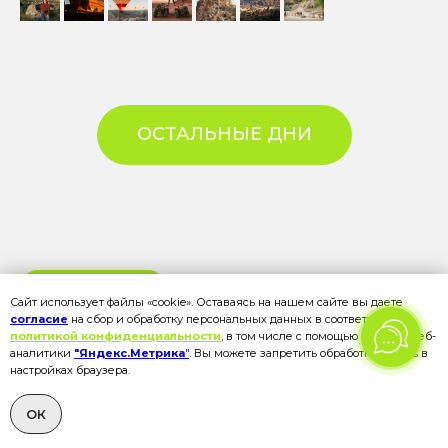
ОСТАЛЬНЫЕ ДНИ
ЧЕТВЕРТЫЙ ДЕНЬ
Сайт использует файлы «cookie». Оставаясь на нашем сайте вы даете
согласие
на сбор и обработку персональных данных в соответствии с
По улочкам Стамбула
политикой конфиденциальности
, в том числе с помощью сервиса веб-
аналитики
"Яндекс.Метрика
"
. Вы можете запретить обработку cookies в
РАСКРЫТЬ ОПИСАНИЕ ДНЯ
настройках браузера.
ОК