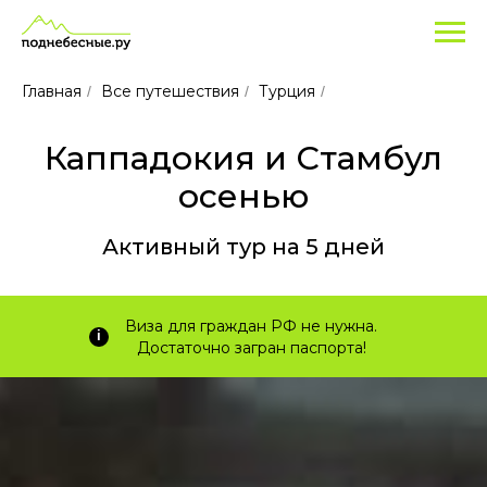
Популярные
туры
для
Главная
Все путешествия
Турция
/
/
/
отдыха
в
Каппадокия и Стамбул
Каппадокии
и
осенью
Стамбуле
Активный тур на 5 дней
в
2025
Виза для граждан РФ не нужна.
i
Достаточно загран паспорта!