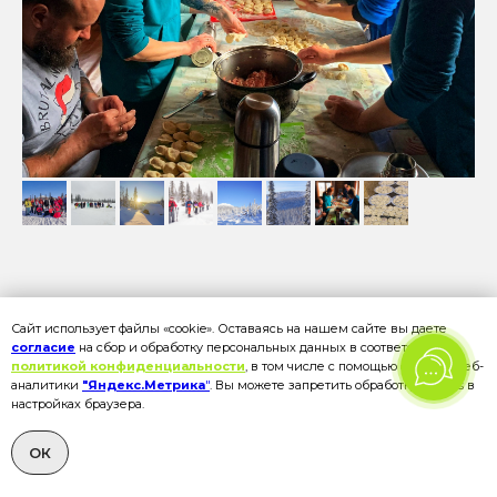
ВТОРОЙ ДЕНЬ
Сайт использует файлы «cookie». Оставаясь на нашем сайте вы даете
согласие
на сбор и обработку персональных данных в соответствии с
Пора в гору!
политикой конфиденциальности
, в том числе с помощью сервиса веб-
аналитики
"Яндекс.Метрика
"
. Вы можете запретить обработку cookies в
РАСКРЫТЬ ОПИСАНИЕ ДНЯ
настройках браузера.
ОК