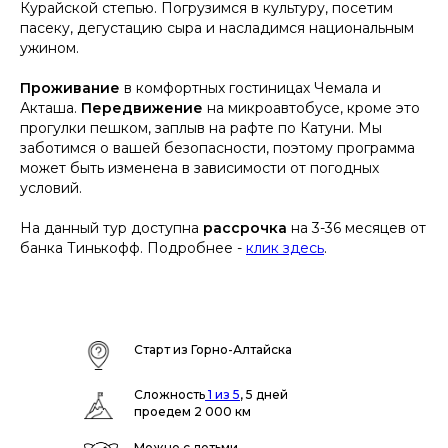
Курайской степью. Погрузимся в культуру, посетим
пасеку, дегустацию сыра и насладимся национальным
ужином.
Проживание
в комфортных гостиницах Чемала и
Акташа.
Передвижение
на микроавтобусе, кроме это
прогулки пешком, заплыв на рафте по Катуни. Мы
заботимся о вашей безопасности, поэтому программа
может быть изменена в зависимости от погодных
условий.
На данный тур доступна
рассрочка
на 3-36 месяцев от
банка Тинькофф. Подробнее -
клик здесь
.
Старт из Горно-Алтайска
Сложность
1 из 5
, 5 дней
проедем 2 000 км
Можно с детьми