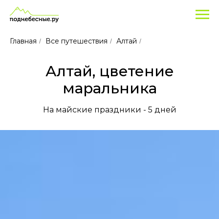
Популярные
туры
для
Главная
Все путешествия
Алтай
/
/
/
отдыха
на
Алтай, цветение
Алтае
в
маральника
2025
На майские праздники - 5 дней