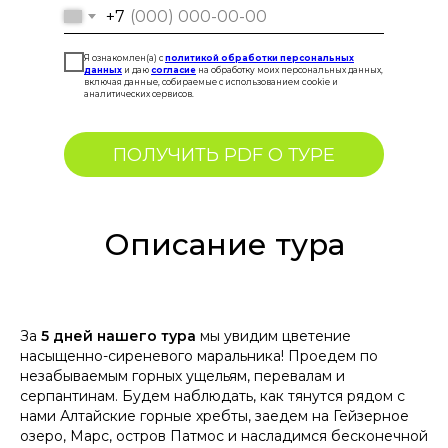
+7
Я ознакомлен(а) с
политикой обработки персональных
данных
и даю
согласие
на обработку моих персональных данных,
включая данные, собираемые с использованием cookie и
аналитических сервисов.
ПОЛУЧИТЬ PDF О ТУРЕ
Описание тура
За
5 дней нашего тура
мы увидим цветение
насыщенно-сиреневого маральника! Проедем по
незабываемым горных ущельям, перевалам и
серпантинам. Будем наблюдать, как тянутся рядом с
нами Алтайские горные хребты, заедем на Гейзерное
озеро, Марс, остров Патмос и насладимся бесконечной