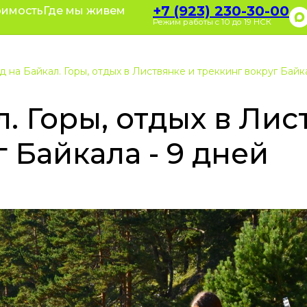
+7 (923) 23
+7 (923) 230-30-00
оимость
оративные туры
Где мы живем
Полезное
зывы
О нас
Режим работы с 10 до 19 НСК
Режим работы с 10
 на Байкал. Горы, отдых в Листвянке и треккинг вокруг Байк
. Горы, отдых в Лис
 Байкала - 9 дней